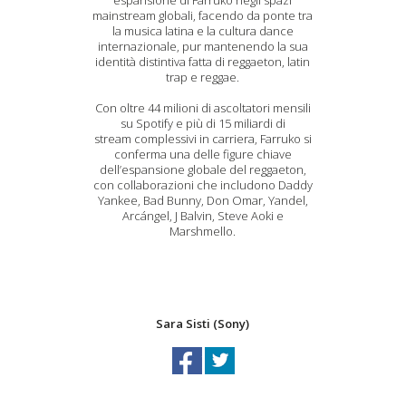
espansione di Farruko negli spazi
mainstream globali, facendo da ponte tra
la musica latina e la cultura dance
internazionale, pur mantenendo la sua
identità distintiva fatta di reggaeton, latin
trap e reggae.
Con oltre 44 milioni di ascoltatori mensili
su Spotify e più di 15 miliardi di
stream complessivi in carriera, Farruko si
conferma una delle figure chiave
dell’espansione globale del reggaeton,
con collaborazioni che includono Daddy
Yankee, Bad Bunny, Don Omar, Yandel,
Arcángel, J Balvin, Steve Aoki e
Marshmello.
Sara Sisti (Sony)