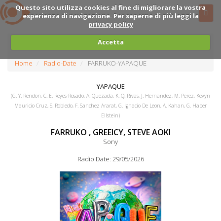
Questo sito utilizza cookies al fine di migliorare la vostra
esperienza di navigazione. Per saperne di più leggi la
privacy policy
Accetta
Home
Radio-Date
FARRUKO-YAPAQUE
YAPAQUE
(G. Y. Rendon, C. E. Reyes-Rosado, A. Quezada, K. Q. Rivas, J. Hernandez, M. Perez, Kevyn
Mauricio Cruz, S. Robledo, F. Sanchez Ararat, G. Ignacio De Leon, A. Kahan, G. Haber
Ellstein)
FARRUKO , GREEICY, STEVE AOKI
Sony
Radio Date: 29/05/2026