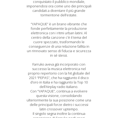
conquistato il pubblico mondiale,
imponendosi ora come uno dei principali
candidati a diventare il più grande
tormentone dell’estate.
“YAPAQUE” è un brano vibrante che
fonde perfettamente la produzione
elettronica con i ritmi urban latini. Al
centro della canzone c’è il tema del
cuore spezzato, trasformando le
conseguenze di una relazione fallita in
un rinnovato senso di fiducia e sicurezza
in sé stessi.
Farruko aveva già incorporato con
successo la musica elettronica nel
proprio repertorio con la hit globale del
2021 “PEPAS”, che ha raggiunto il disco
d’oro in Italia e ha raggiunto la Top 10
dell’Airplay radio italiano.
Con “YAPAQUE”, continua a evolvere
questa visione, consolidando
ulteriormente la sua posizione come una
delle principali forze dietro i successi
latin crossover uptempo.
Il singolo segna inoltre la continua