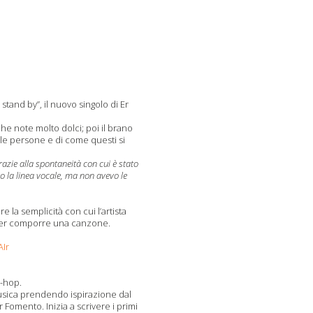
stand by”, il nuovo singolo di Er
he note molto dolci; poi il brano
elle persone e di come questi si
razie alla spontaneità con cui è stato
vo la linea vocale, ma non avevo le
e la semplicità con cui l’artista
 per comporre una canzone.
Ir
p-hop.
musica prendendo ispirazione dal
r Fomento. Inizia a scrivere i primi