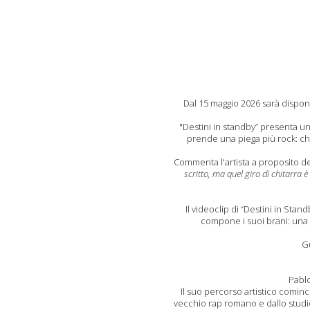
Dal 15 maggio 2026 sarà disponib
"Destini in standby” presenta un
prende una piega più rock: chit
Commenta l'artista a proposito d
scritto, ma quel giro di chitarra 
Il videoclip di “Destini in Stan
compone i suoi brani: una
G
Pablo
Il suo percorso artistico comin
vecchio rap romano e dallo studio d