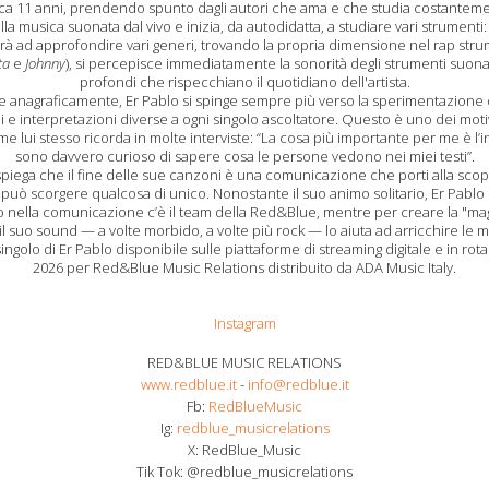
irca 11 anni, prendendo spunto dagli autori che ama e che studia costanteme
lla musica suonata dal vivo e inizia, da autodidatta, a studiare vari strumenti: 
rà ad approfondire vari generi, trovando la propria dimensione nel rap stru
ta
e
Johnny
), si percepisce immediatamente la sonorità degli strumenti suonat
profondi che rispecchiano il quotidiano dell'artista.
e anagraficamente, Er Pablo si spinge sempre più verso la sperimentazione 
 e interpretazioni diverse a ogni singolo ascoltatore. Questo è uno dei motiv
 lui stesso ricorda in molte interviste: “La cosa più importante per me è l’
sono davvero curioso di sapere cosa le persone vedono nei miei testi”.
 spiega che il fine delle sue canzoni è una comunicazione che porti alla scop
uò scorgere qualcosa di unico. Nonostante il suo animo solitario, Er Pablo c
rlo nella comunicazione c’è il team della Red&Blue, mentre per creare la "magi
il suo sound — a volte morbido, a volte più rock — lo aiuta ad arricchire le 
 singolo di Er Pablo disponibile sulle piattaforme di streaming digitale e in ro
2026 per Red&Blue Music Relations distribuito da ADA Music Italy.
Instagram
RED&BLUE MUSIC RELATIONS
www.redblue.it
-
info@redblue.it
Fb:
RedBlueMusic
Ig:
redblue_musicrelations
X: RedBlue_Music
Tik Tok: @redblue_musicrelations