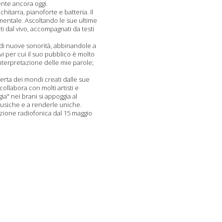
nte ancora oggi.
chitarra, pianoforte e batteria. Il
mentale. Ascoltando le sue ultime
i dal vivo, accompagnati da testi
di nuove sonorità, abbinandole a
i per cui il suo pubblico è molto
interpretazione delle mie parole;
erta dei mondi creati dalle sue
ollabora con molti artisti e
a" nei brani si appoggia al
musiche e a renderle uniche.
tazione radiofonica dal 15 maggio