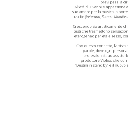
brevi pezzi a c
All’età di 16 anni si appassiona a
suo amore per la musica lo porte
uscite (
Veterano
,
Fumo e Maldites
Crescendo sia artisticamente ch
testi che trasmettono sensazioni
eterogeneo per età e sesso, come
Con questo concetto, l’artista
parole, dove ogni persona p
professionisti: ad assiste
produttore Violea, che con 
“Destini in stand by” è il nuovo