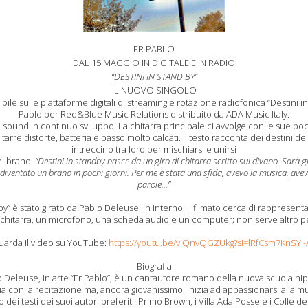
ER PABLO
DAL 15 MAGGIO IN DIGITALE E IN RADIO
“DESTINI IN STAND BY”
IL NUOVO SINGOLO
ile sulle piattaforme digitali di streaming e rotazione radiofonica “Destini in 
Pablo per Red&Blue Music Relations distribuito da ADA Music Italy.
 sound in continuo sviluppo. La chitarra principale ci avvolge con le sue poc
arre distorte, batteria e basso molto calcati. Il testo racconta dei destini d
intreccino tra loro per mischiarsi e unirsi
el brano:
“Destini in standby nasce da un giro di chitarra scritto sul divano. Sarà g
è diventato un brano in pochi giorni. Per me è stata una sfida, avevo la musica, ave
parole…”
dby” è stato girato da Pablo Deleuse, in interno. Il filmato cerca di rappresentar
 chitarra, un microfono, una scheda audio e un computer; non serve altro
uarda il video su YouTube:
https://youtu.be/vIQnvQGZUkg?si=lRfCsm7KnSYl-A
Biografia
 Deleuse, in arte “Er Pablo”, è un cantautore romano della nuova scuola hi
cia con la recitazione ma, ancora giovanissimo, inizia ad appassionarsi alla 
ei testi dei suoi autori preferiti: Primo Brown, i Villa Ada Posse e i Colle de