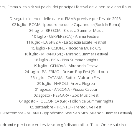
omi, Emma si esibirà sui palchi dei principali festival della penisola con il s
Di seguito l’elenco delle date di EMMA previste per l’estate 2026:
02 luglio - ROMA - Ippodromo delle Capannelle (Rock In Roma)
04 luglio - BRESCIA - Brescia Summer Music
10 luglio - CERVERE (CN) - Anima Festival
11 luglio - LA SPEZIA - La Spezia Estate Festival
15 luglio - RICCIONE - Riccione Music City
16 luglio - MIRANO (VE) - Mirano Summer Festival
18 luglio - PISA - Pisa Summer Knights
19 luglio - GENOVA - Altraonda Festival
24 luglio - PALERMO - Dream Pop Fest (Sold out)
25 luglio - CATANIA - Sotto Il Vulcano Fest
29 luglio - NAPOLI - Arena Flegrea
01 agosto - ANCONA - Piazza Cavour
02 agosto - PESCARA - Zoo Music Fest
04 agosto - FOLLONICA (GR) - Follonica Summer Nights
05 settembre - TRENTO - Trento Live Fest
09 settembre - MILANO - Ippodromo Snai San Siro (Milano Summer Festival)
ippodromi e per i concerti estivi sono già disponibili su TicketOne e sui circuiti