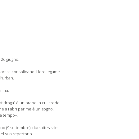
 26 giugno.
 artisti consolidano il loro legame
l’urban.
Emma.
ntidroga” è un brano in cui credo
me a Fabri per me è un sogno.
za tempo».
ano (9 settembre): due attesissimi
 del suo repertorio.