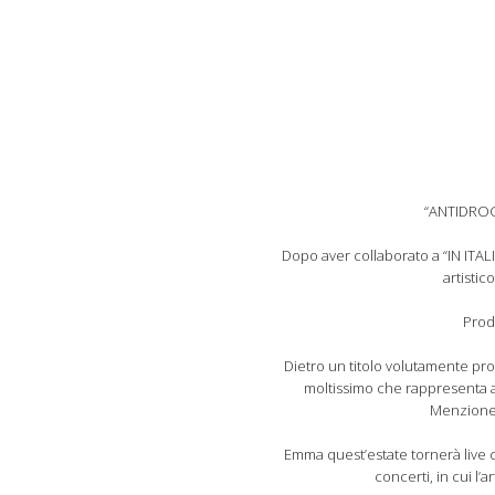
“ANTIDROGA
Dopo aver collaborato a “IN ITALIA
artisti
Prod
Dietro un titolo volutamente pro
moltissimo che rappresenta a
Menzione 
Emma quest’estate tornerà live ca
concerti, in cui l’