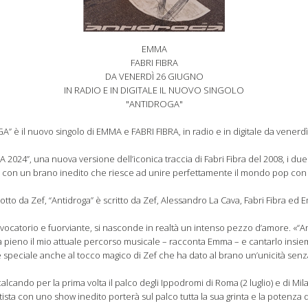
EMMA
FABRI FIBRA
DA VENERDÌ 26 GIUGNO
IN RADIO E IN DIGITALE IL NUOVO SINGOLO
"ANTIDROGA"
” è il nuovo singolo di EMMA e FABRI FIBRA, in radio e in digitale da venerdì
 2024”, una nuova versione dell’iconica traccia di Fabri Fibra del 2008, i due
co con un brano inedito che riesce ad unire perfettamente il mondo pop con 
otto da Zef, “Antidroga” è scritto da Zef, Alessandro La Cava, Fabri Fibra ed 
vocatorio e fuorviante, si nasconde in realtà un intenso pezzo d’amore. «“A
 pieno il mio attuale percorso musicale – racconta Emma – e cantarlo insie
speciale anche al tocco magico di Zef che ha dato al brano un’unicità sen
lcando per la prima volta il palco degli Ippodromi di Roma (2 luglio) e di Mil
artista con uno show inedito porterà sul palco tutta la sua grinta e la potenza