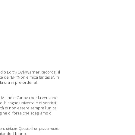
adio Edit
”
,
(
Oyà
/Warner Records),
il
te dell’EP
“Non è mica fantasia”
,
in
da ora
in
pre
-
order
al
i
Michele Canova
per la versione
el bisogno universale di sentirsi
rtà di non essere sempre l’unica
gine di forza che scegliamo di
sero debole. Questo è un pezzo molto
tando il brano.