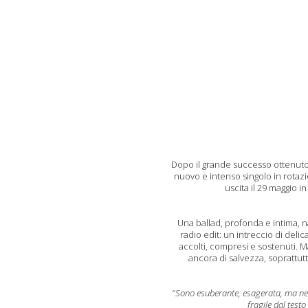
Dopo il grande successo ottenuto
nuovo e intenso singolo in rotazio
uscita
il
29 maggio
i
Una ballad
, profond
a
e intim
a, 
radio
edit
:
u
n intreccio di delic
accolti, compresi e sostenuti
.
M
ancora di salvezza, soprattut
“
Sono esuberante, esagerata, ma
n
e
fragile dal testo