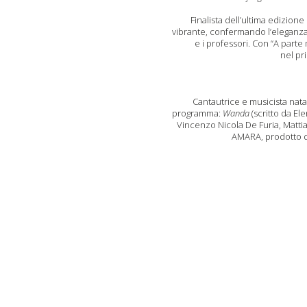
Finalista dell’ultima edizione
vibrante
,
confermando l’
eleganza
e i professori.
C
on
“A parte 
nel
pr
Cantautrice e musicista nata
programma:
Wanda
(scritto da El
Vincenzo Nicola De Furia, Matt
AMARA, prodotto 