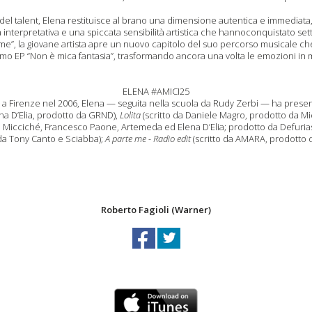
 del talent,
Elena restitui
sce
al
brano
una dimensione autentica e immediata
 inte
r
pretativa e
una spiccata
sensibilità artistica
c
he ha
nno
conquistato
set
me”, la giovane
artista
apre un
nuovo capitolo
del suo percorso musicale
ch
imo
EP
“
Non è mica fantasia
”
, trasformando ancora una volta le emozioni in 
ELENA #AMICI25
 a Firenze nel 2006, Elena — seguita nella scuola da Rudy Zerbi — ha presenta
ena D’Elia, prodotto da GRND),
Lolita
(scritto da Daniele Magro, prodotto da Mi
ia Micciché, Francesco Paone,
Artemeda
ed Elena D’Elia; prodotto da
Defuria
da Tony Canto e
Sciabba
)
;
A parte me - Radio
edit
(scritto da AMARA, prodotto 
Roberto Fagioli (Warner)