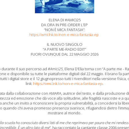
ELENA
DI #AMICI25
DA
ORA
IN PRE
-
ORDER
L’EP
“NON È MICA FANTASIA”:
https://wmi.lnk.to/non-e-mica-fantasia-ep
IL NUOVO SINGOLO
“A PARTE ME
-RADIO EDIT
”
FUORI OVUNQUE DAL 22 MAGGIO 2026
 durante il suo percorso ad
#
Amici
25
,
Elena
D’Elia
torna con
“A parte me
- R
ne e disponibile su tutte le piattaforme digitali dal
22 maggio
.
Il brano fa par
n
tutti i
digital
store
e il
12 giugno
p
resso tutti i rivenditori nella versione fisica
,
link:
https://wmi.lnk.to/non-e-mica-fantasia-ep
.
nata
dalla collaborazione con
AMARA
, autrice del testo
, e
dalla produzione d
atezza ed emozione che dà voce alla solitudine, alle fragilità nascoste e a qu
a anche un
invito
a
riconoscere la propria vulnerabilità, a
concedersi la libe
to quando chi aveva promesso presenza svanisce, rifugiandosi dietro l’imma
mostrare al mondo.
lla scuola ho conosciuto diversi lati di me che reprimevo per paura che mi rendes
 incredibile.
È
un
altro
lato di me
”,
ha raccontato la cantante classe 2006 presen