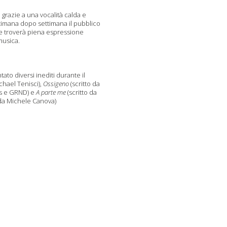
,
grazie a una vocalità calda e
timana dopo settimana il pubblico
e
troverà piena espressione
musica.
to diversi inediti durante il
chael Tenisci),
Ossigeno
(scritto da
s
e GRND) e
A parte me
(scritto da
da Michele Canova)