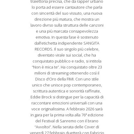
traiettoria precisa, che da rapper urbano
lo porta ad essere cantautore che parla
con sincerità del suo vissuto, una nuova
direzione più matura, che mostra un
lavoro divrso sulla struttura delle canzoni
e una più marcata consapevolezza
emotiva. In questa fase è sostenuto
dall’etichetta indipendente SANGITA
RECORDS. Il suo singolo più celebre,
diventato virale sui social, che ha
conquistato pubblico e radio, si intitola
“Non è mica te”. Ha conquistato oltre 23
milioni di streaming ottenendo così il
Disco d’Oro della FIMI. Con uno stile
unico che unisce pop contemporaneo,
scrittura autentica e sonorità raffinate,
Eddie Brock si distingue per la capacità di
raccontare emozioni universali con una
voce originalissima. A febbraio 2026 sarà
in gara per la prima volta alla 76ª edizione
del Festival di Sanremo con il brano
“Avvoltoi”. Nella serata delle Cover di
venerdì 27 febbraio duetterà con Fabrizio