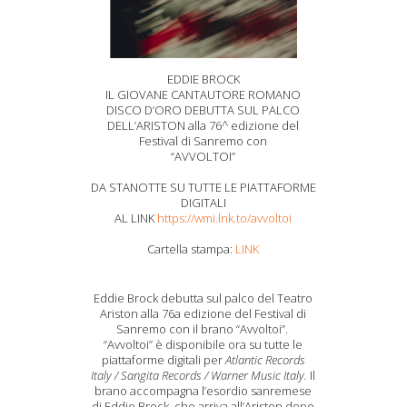
EDDIE BROCK
IL GIOVANE CANTAUTORE ROMANO
DISCO D’ORO DEBUTTA SUL PALCO
DELL’ARISTON alla 76^ edizione del
Festival di Sanremo con
“AVVOLTOI”
DA STANOTTE SU TUTTE LE PIATTAFORME
DIGITALI
AL LINK
https://wmi.lnk.to/avvoltoi
Cartella stampa:
LINK
Eddie Brock debutta sul palco del Teatro
Ariston alla 76a edizione del Festival di
Sanremo con il brano “Avvoltoi”.
“Avvoltoi” è disponibile ora su tutte le
piattaforme digitali per
Atlantic Records
Italy / Sangita Records / Warner Music Italy
.
Il
brano accompagna l’esordio sanremese
di Eddie Brock, che arriva all’Ariston dopo