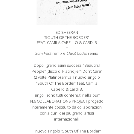
ED SHEERAN
“SOUTH OF THE BORDER"
FEAT. CAMILA CABELLO & CARDI B
+
Sam Feldt
remix e
Cheat Codes
remix
Dopo i grandissimi successi “Beautiful
People” (disco di Platino) e “I Don’t Care”
(2 volte Platino) arriva il nuovo singolo
“South Of The Border" feat. Camila
Cabello & Cardi B.
I singoli sono tutti contenuti nell’album
N.6 COLLABORATIONS PROJECT progetto
interamente costituito da collaborazioni
con alcuni dei più grandi artisti
internazionali.
Il nuovo singolo “South Of The Border"