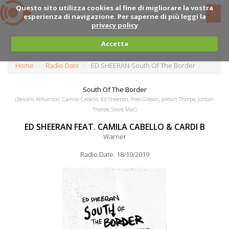
Questo sito utilizza cookies al fine di migliorare la vostra
esperienza di navigazione. Per saperne di più leggi la
privacy policy
Accetta
Home
Radio-Date
ED SHEERAN-South Of The Border
South Of The Border
(Belcalis Almanzar, Camila Cabello, Ed Sheeran, Fred Gibson, Jordan Thorpe, Jordan
Thorpe, Steve Mac)
ED SHEERAN FEAT. CAMILA CABELLO & CARDI B
Warner
Radio Date: 18/10/2019