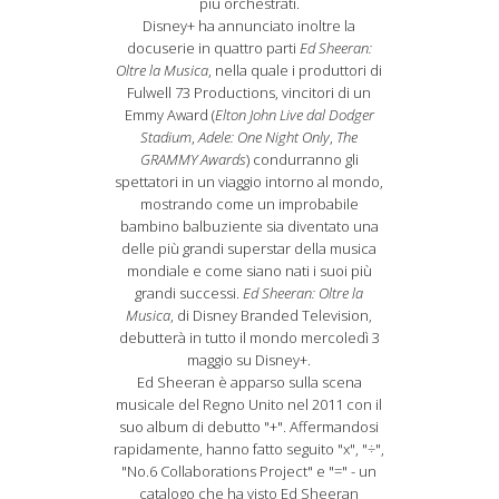
più orchestrati.
Disney+ ha annunciato inoltre la
docuserie in quattro parti
Ed Sheeran:
Oltre la Musica
, nella quale i produttori di
Fulwell 73 Productions, vincitori di un
Emmy Award (
Elton John Live dal Dodger
Stadium
,
Adele: One Night Only
,
The
GRAMMY Awards
) condurranno gli
spettatori in un viaggio intorno al mondo,
mostrando come un improbabile
bambino balbuziente sia diventato una
delle più grandi superstar della musica
mondiale e come siano nati i suoi più
grandi successi.
Ed Sheeran: Oltre la
Musica
, di Disney Branded Television,
debutterà in tutto il mondo mercoledì 3
maggio su Disney+.
Ed Sheeran è apparso sulla scena
musicale del Regno Unito nel 2011 con il
suo album di debutto "+". Affermandosi
rapidamente, hanno fatto seguito "x", "÷",
"No.6 Collaborations Project" e "=" - un
catalogo che ha visto Ed Sheeran