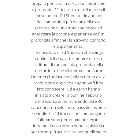
prepara per l'uscita dell’album più intimo
e profondo, "-" ricorda a tutto il mondo il
motivo per cui Ed Sheeran rimane uno
dei compositori più dotati della sua
generazione; un artista che riesce ad
analizzare le proprie esperienze così in
profondità affinché i fan trovino conforto
e appartenenza.
'-' è il risultato di Ed Sheeran che spinge i
confini della sua arte, mentre offre la
scrittura di canzoni più profonda della
sua carriera. Ha collaborato con Aaron
Dessner (The National) alla scrittura e alla
produzione dopo che Taylor Swift li ha
fatti conoscere. Ed e Aaron hanno
iniziato a creare l'album nel febbraio
dello scorso anno, scrivendo oltre 30
canzoni in un solo mese passato insieme
in studio. Le 14 tracce che compongono
l’album sono perfettamente legate
insieme da una produzione squisita sia
per i brani più acustici sia per quelli molto