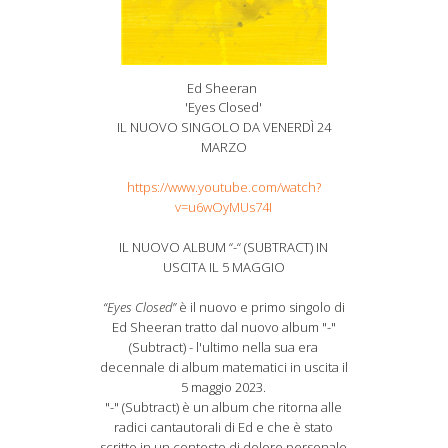
Ed Sheeran
'Eyes Closed'
IL NUOVO SINGOLO DA VENERDÌ 24
MARZO
https://www.youtube.com/watch?
v=u6wOyMUs74I
IL NUOVO ALBUM “-“ (SUBTRACT) IN
USCITA IL 5 MAGGIO
“Eyes Closed”
è il nuovo e primo singolo di
Ed Sheeran tratto dal nuovo album "-"
(Subtract) - l'ultimo nella sua era
decennale di album matematici in uscita il
5 maggio 2023.
"-" (Subtract) è un album che ritorna alle
radici cantautorali di Ed e che è stato
scritto in un contesto di dolore personale