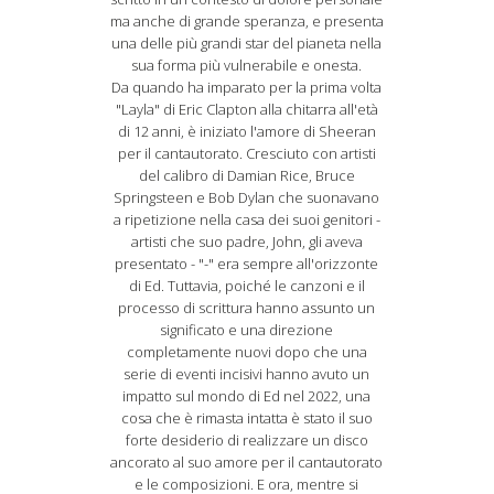
ma anche di grande speranza, e presenta
una delle più grandi star del pianeta nella
sua forma più vulnerabile e onesta.
Da quando ha imparato per la prima volta
"Layla" di Eric Clapton alla chitarra all'età
di 12 anni, è iniziato l'amore di Sheeran
per il cantautorato. Cresciuto con artisti
del calibro di Damian Rice, Bruce
Springsteen e Bob Dylan che suonavano
a ripetizione nella casa dei suoi genitori -
artisti che suo padre, John, gli aveva
presentato - "-" era sempre all'orizzonte
di Ed. Tuttavia, poiché le canzoni e il
processo di scrittura hanno assunto un
significato e una direzione
completamente nuovi dopo che una
serie di eventi incisivi hanno avuto un
impatto sul mondo di Ed nel 2022, una
cosa che è rimasta intatta è stato il suo
forte desiderio di realizzare un disco
ancorato al suo amore per il cantautorato
e le composizioni. E ora, mentre si