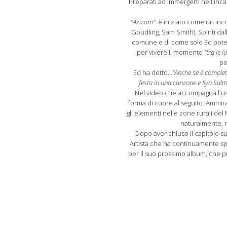
Preparati ad immergerti nell'in
"Azizam"
è iniziato come un incon
Goudling, Sam Smith). Spinti dal
comune e di come solo Ed potesse
per vivere il momento
“tra le l
po
Ed ha detto...
"Anche se è complet
festa in una canzone e Ilya Salm
Nel video che accompagna l'usci
forma di cuore al seguito. Ammira
gli elementi nelle zone rurali del
naturalmente, n
Dopo aver chiuso il capitolo s
Artista che ha continuamente spin
per il suo prossimo album, che pr