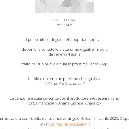
ED SHEERAN
"AZIZAM"
Il primo atteso singolo della pop star mondiale
disponibile su tutte le piattaforme digitali e in radio
da venerdì 4 aprile
tratto dal suo nuovo album in prossima uscita '
Play
'
Il titolo è un termine persiano che significa:
“
mia cara
" o “
mia amata
”
La canzone è stata co-scritta con il produttore svedese/iraniano
Ilya Salmanzadeh (Ariana Grande, Charli xcx)
a nuova era con l'uscita del suo nuovo singolo
'Azizam'
il 4 aprile 2025. Disp
link
https://es.lnk.to/azizamPR