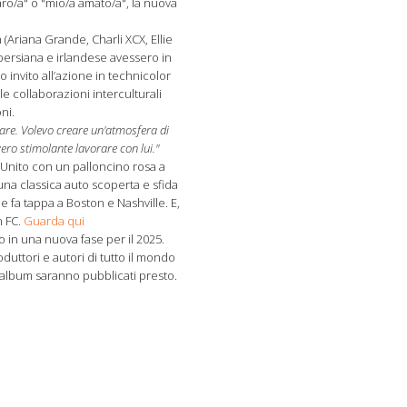
aro/a" o "mio/a amato/a", la nuova
(Ariana Grande, Charli XCX, Ellie
 persiana e irlandese avessero in
 invito all’azione in technicolor
le collaborazioni interculturali
ni.
re. Volevo creare un'atmosfera di
ero stimolante lavorare con lui."
o Unito con un palloncino rosa a
una classica auto scoperta e sfida
e fa tappa a Boston e Nashville. E,
n FC.
Guarda qui
 in una nuova fase per il 2025.
duttori e autori di tutto il mondo
l’album saranno pubblicati presto.