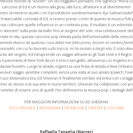
cantevole mondo di
"Azizam".
Un vezzeggiativo persiano che significa "mio/a c
canzone di Ed è un ritorno alla gioia, alla luce, all'amore e al divertimento!
tro di menti in studio con il produttore svedese/iraniano Ilya Salmanzadeh 
l’instancabile curiosità di Ed, si resero presto conto di quanto la musica folk
 collocare quelle influenze in un contesto pop. Il risultato è un edonistico
uci danzanti”
sulla pista da ballo fino al sorgere del sole. Una celebrazione del
rtate in vita, questa canzone pop ritmata parla dell'universalità delle emozio
amente diverso da qualsiasi cosa abbia mai fatto prima, Azizam mi sembra familia
anzadeh, con cui ho lavorato sulla traccia, mi ha aiutato a dargli vita. È stato davv
ta del singolo, Ed intraprende un viaggio attraverso gli Stati Uniti e il Regn
 il panorama di New York da un iconico taxi giallo, attraversa Los Angeles in 
 Massachusetts. Lungo la strada, organizza una festa di strada a New Orleans 
essun viaggio sarebbe completo senza una visita al suo amato Ipswich Tow
ul suo
Matematica
Era, Ed Sheeran è finalmente tornato ed entra con coraggio
to se stesso e la sua arte in nuovi territori, Sheeran ha collaborato con pro
omette di essere uno di quelli che definiranno la musica pop. I dettagli del
PER MAGGIORI INFORMAZIONI SU ED SHEERAN:
SITO UFFICIALE
|
INSTAGRAM
|
FACEBOOK
|
TWITTER
|
YOUTUBE
Raffaella Tenaglia (Warner)