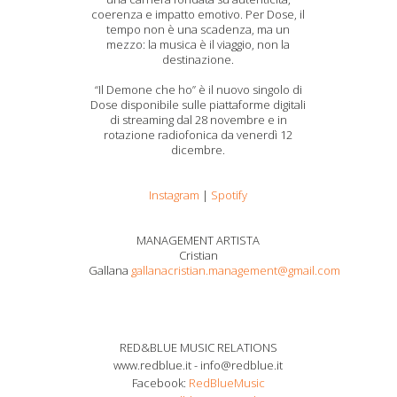
coerenza e impatto emotivo. Per Dose, il
tempo non è una scadenza, ma un
mezzo: la musica è il viaggio, non la
destinazione.
“Il Demone che ho” è il nuovo singolo di
Dose disponibile sulle piattaforme digitali
di streaming dal 28 novembre e in
rotazione radiofonica da venerdì 12
dicembre.
Instagram
|
Spotify
MANAGEMENT ARTISTA
Cristian
Gallana
gallanacristian.management@gmail.com
RED&BLUE MUSIC RELATIONS
www.redblue.it - info@redblue.it
Facebook:
RedBlueMusic