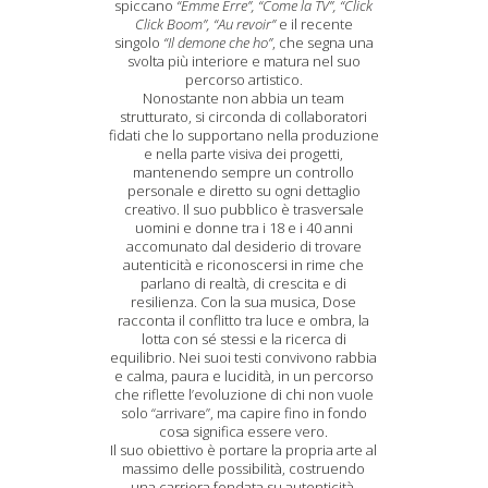
spiccano
“Emme Erre”, “Come la TV”, “Click
Click Boom”, “Au revoir”
e il recente
singolo
“Il demone che ho”
, che segna una
svolta più interiore e matura nel suo
percorso artistico.
Nonostante non abbia un team
strutturato, si circonda di collaboratori
fidati che lo supportano nella produzione
e nella parte visiva dei progetti,
mantenendo sempre un controllo
personale e diretto su ogni dettaglio
creativo. Il suo pubblico è trasversale
uomini e donne tra i 18 e i 40 anni
accomunato dal desiderio di trovare
autenticità e riconoscersi in rime che
parlano di realtà, di crescita e di
resilienza. Con la sua musica, Dose
racconta il conflitto tra luce e ombra, la
lotta con sé stessi e la ricerca di
equilibrio. Nei suoi testi convivono rabbia
e calma, paura e lucidità, in un percorso
che riflette l’evoluzione di chi non vuole
solo “arrivare”, ma capire fino in fondo
cosa significa essere vero.
Il suo obiettivo è portare la propria arte al
massimo delle possibilità, costruendo
una carriera fondata su autenticità,