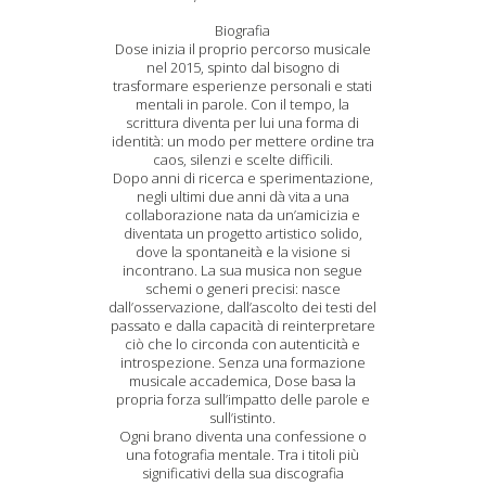
Biografia
Dose inizia il proprio percorso musicale
nel 2015, spinto dal bisogno di
trasformare esperienze personali e stati
mentali in parole. Con il tempo, la
scrittura diventa per lui una forma di
identità: un modo per mettere ordine tra
caos, silenzi e scelte difficili.
Dopo anni di ricerca e sperimentazione,
negli ultimi due anni dà vita a una
collaborazione nata da un’amicizia e
diventata un progetto artistico solido,
dove la spontaneità e la visione si
incontrano. La sua musica non segue
schemi o generi precisi: nasce
dall’osservazione, dall’ascolto dei testi del
passato e dalla capacità di reinterpretare
ciò che lo circonda con autenticità e
introspezione. Senza una formazione
musicale accademica, Dose basa la
propria forza sull’impatto delle parole e
sull’istinto.
Ogni brano diventa una confessione o
una fotografia mentale. Tra i titoli più
significativi della sua discografia