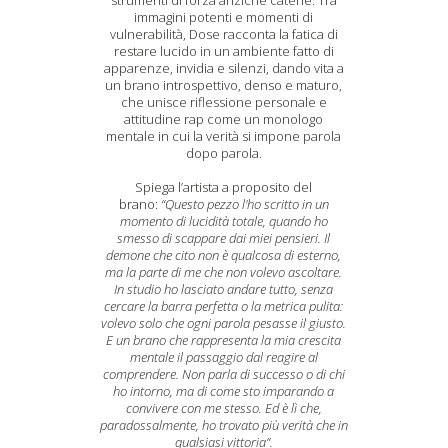
strumenti di forza anziché catene. Tra
immagini potenti e momenti di
vulnerabilità, Dose racconta la fatica di
restare lucido in un ambiente fatto di
apparenze, invidia e silenzi, dando vita a
un brano introspettivo, denso e maturo,
che unisce riflessione personale e
attitudine rap come un monologo
mentale in cui la verità si impone parola
dopo parola.
Spiega l’artista a proposito del
brano:
“Questo pezzo l'ho scritto in un
momento di lucidità totale, quando ho
smesso di scappare dai miei pensieri. Il
demone che cito non è qualcosa di esterno,
ma la parte di me che non volevo ascoltare.
In studio ho lasciato andare tutto, senza
cercare la barra perfetta o la metrica pulita:
volevo solo che ogni parola pesasse il giusto.
E un brano che rappresenta la mia crescita
mentale il passaggio dal reagire al
comprendere. Non parla di successo o di chi
ho intorno, ma di come sto imparando a
convivere con me stesso. Ed è lì che,
paradossalmente, ho trovato più verità che in
qualsiasi vittoria”.