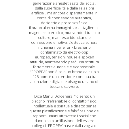
generazione anestetizzata dai social,
dalla superficialità e dalle relazioni
artificiali, ma ancora disperatamente in
cerca di connessione autentica,
desiderio e presenza fisica.
Il brano alterna immagini sociali taglienti e
magnetismo erotico, muovendosi tra club
culture, manifesto identitario e
confessione emotiva. L’estetica sonora
richiama il baile funk brasiliano
contaminato da electro-pop
europeo, tensioni house e spoken
attitude, mantenendo però una scrittura
fortemente autoriale e riconoscibile.
“EPOPEA” non è solo un brano da club a
128 bpm: è una tensione continua tra
alienazione digitale e bisogno umano di
toccarsi davvero.
Dice Manu, Dolcenera, “Io sento un
bisogno irrefrenabile di contatto fisico,
intellettuale e spirituale diretto senza
questa plastificazione e falsificazione dei
rapporti umani attraverso i social che
danno solo un'illusione dell'essere
collegati. ‘EPOPEA’ nasce dalla voglia di