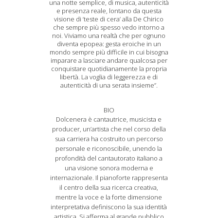
una notte semplice, di musica, autenticità
e presenza reale, lontano da questa
visione di ‘teste di cera’ alla De Chirico
che sempre più spesso vedo intorno a
noi. Viviamo una realtà che per ognuno
diventa epopea: gesta eroiche in un
mondo sempre più difficile in cui bisogna
imparare a lasciare andare qualcosa per
conquistare quotidianamente la propria
libertà. La voglia di leggerezza e di
autenticità di una serata insieme”.
BIO
Dolcenera è cantautrice, musicista e
producer, un’artista che nel corso della
sua carriera ha costruito un percorso
personale e riconoscibile, unendo la
profondità del cantautorato italiano a
una visione sonora moderna e
internazionale. Il pianoforte rappresenta
il centro della sua ricerca creativa,
mentre la voce e la forte dimensione
interpretativa definiscono la sua identità
artistica. Si afferma al grande pubblico