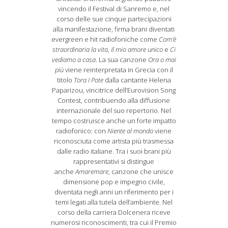
vincendo il Festival di Sanremo e, nel
corso delle sue cinque partecipazioni
alla manifestazione, firma brani diventati
evergreen e hit radiofoniche come
Com’è
straordinaria la vita
,
Il mio amore unico
e
Ci
vediamo a casa
. La sua canzone
Ora o mai
più
viene reinterpretata in Grecia con il
titolo
Tora I Pote
dalla cantante Helena
Paparizou, vincitrice dell’Eurovision Song
Contest, contribuendo alla diffusione
internazionale del suo repertorio. Nel
tempo costruisce anche un forte impatto
radiofonico: con
Niente al mondo
viene
riconosciuta come artista più trasmessa
dalle radio italiane. Tra i suoi brani più
rappresentativi si distingue
anche
Amaremare
, canzone che unisce
dimensione pop e impegno civile,
diventata negli anni un riferimento per i
temi legati alla tutela dell’ambiente. Nel
corso della carriera Dolcenera riceve
numerosi riconoscimenti, tra cui il Premio