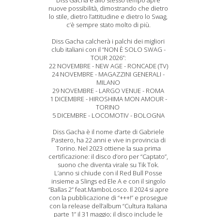
Diss Gacha e allo stesso tempo apre
nuove possibilità, dimostrando che dietro
lo stile, dietro l’attitudine e dietro lo Swag,
c’è sempre stato molto di più.
Diss Gacha calcherà i palchi dei migliori
club italiani con il “NON È SOLO SWAG -
TOUR 2026”:
22 NOVEMBRE - NEW AGE - RONCADE (TV)
24 NOVEMBRE - MAGAZZINI GENERALI -
MILANO
29 NOVEMBRE - LARGO VENUE - ROMA
1 DICEMBRE - HIROSHIMA MON AMOUR -
TORINO
5 DICEMBRE - LOCOMOTIV - BOLOGNA
Diss Gacha è il nome d’arte di Gabriele
Pastero, ha 22 anni e vive in provincia di
Torino. Nel 2023 ottiene la sua prima
certificazione: il disco d’oro per “Captato”,
suono che diventa virale su Tik Tok.
L’anno si chiude con il Red Bull Posse
insieme a Slings ed Ele A e con il singolo
“Ballas 2” feat.MamboLosco. Il 2024 si apre
con la pubblicazione di “+++!” e prosegue
con la release dell’album “Cultura Italiana
parte 1” il 31 maggio; il disco include le