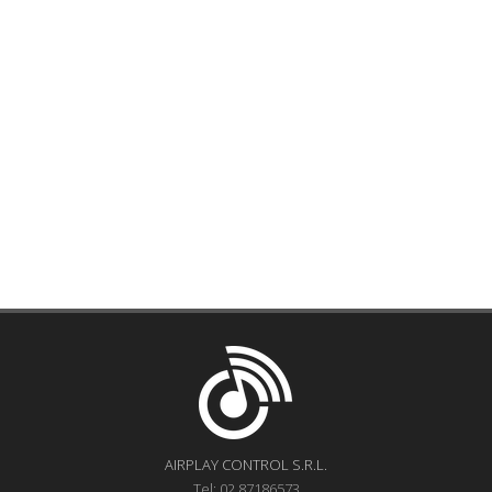
AIRPLAY CONTROL S.R.L.
Tel: 02.87186573