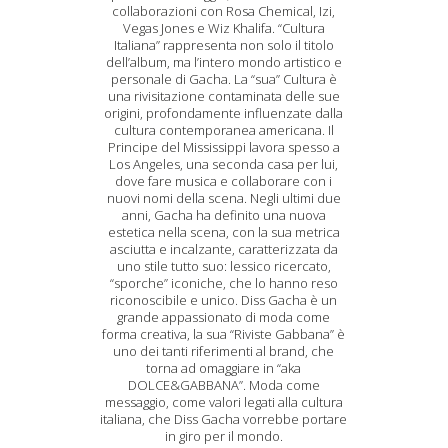
collaborazioni con Rosa Chemical, Izi,
Vegas Jones e Wiz Khalifa. “Cultura
Italiana” rappresenta non solo il titolo
dell’album, ma l’intero mondo artistico e
personale di Gacha. La “sua” Cultura è
una rivisitazione contaminata delle sue
origini, profondamente influenzate dalla
cultura contemporanea americana. Il
Principe del Mississippi lavora spesso a
Los Angeles, una seconda casa per lui,
dove fare musica e collaborare con i
nuovi nomi della scena. Negli ultimi due
anni, Gacha ha definito una nuova
estetica nella scena, con la sua metrica
asciutta e incalzante, caratterizzata da
uno stile tutto suo: lessico ricercato,
“sporche” iconiche, che lo hanno reso
riconoscibile e unico. Diss Gacha è un
grande appassionato di moda come
forma creativa, la sua “Riviste Gabbana” è
uno dei tanti riferimenti al brand, che
torna ad omaggiare in “aka
DOLCE&GABBANA”. Moda come
messaggio, come valori legati alla cultura
italiana, che Diss Gacha vorrebbe portare
in giro per il mondo.