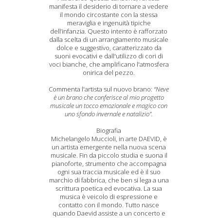
manifesta il desiderio di tornare a vedere
il mondo circostante con la stessa
meraviglia e ingenuità tipiche
dell’infanzia. Questo intento è rafforzato
dalla scelta di un arrangiamento musicale
dolce e suggestivo, caratterizzato da
suoni evocativi e dall'utilizzo di cori di
voci bianche, che amplificano l'atmosfera
onirica del pezzo.
Commenta l'artista sul nuovo brano:
“Neve
è un brano che conferisce al mio progetto
musicale un tocco emozionale e magico con
uno sfondo invernale e natalizio”.
Biografia
Michelangelo Muccioli, in arte DAEVID, è
un artista emergente nella nuova scena
musicale. Fin da piccolo studia e suona il
pianoforte, strumento che accompagna
ogni sua traccia musicale ed è il suo
marchio di fabbrica, che ben si lega a una
scrittura poetica ed evocativa. La sua
musica è veicolo di espressione e
contatto con il mondo. Tutto nasce
quando Daevid assiste a un concerto e