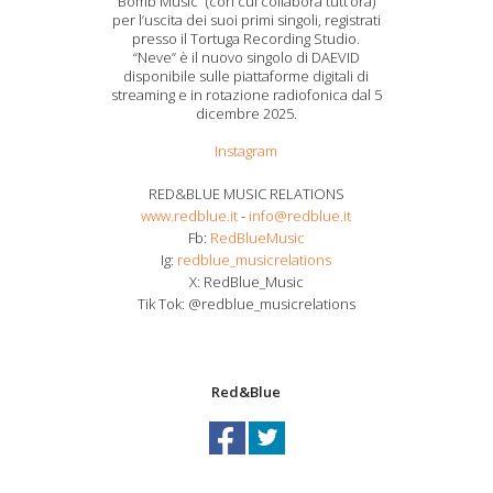
Bomb Music” (con cui collabora tutt’ora)
per l’uscita dei suoi primi singoli, registrati
presso il Tortuga Recording Studio.
“Neve” è il nuovo singolo di DAEVID
disponibile sulle piattaforme digitali di
streaming e in rotazione radiofonica dal 5
dicembre 2025.
Instagram
RED&BLUE MUSIC RELATIONS
www.redblue.it
-
info@redblue.it
Fb:
RedBlueMusic
Ig:
redblue_musicrelations
X: RedBlue_Music
Tik Tok: @redblue_musicrelations
Red&Blue