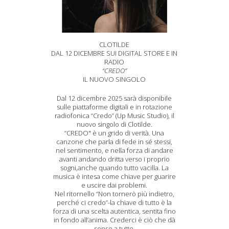
CLOTILDE
DAL 12 DICEMBRE SUI DIGITAL STORE E IN
RADIO
“CREDO”
IL NUOVO SINGOLO
Dal 12 dicembre 2025 sarà disponibile
sulle piattaforme digitali e in rotazione
radiofonica “Credo” (Up Music Studio), il
nuovo singolo di Clotilde.
“CREDO" è un grido di verità. Una
canzone che parla di fede in sé stessi,
nel sentimento, e nella forza di andare
avanti andando dritta verso i proprio
sogni,anche quando tutto vacilla. La
musica è intesa come chiave per guarire
e uscire dai problemi.
Nel ritornello “Non tornerò più indietro,
perché ci credo”-la chiave di tutto è la
forza di una scelta autentica, sentita fino
in fondo all’anima. Crederci è ciò che dà
senso a tutto.