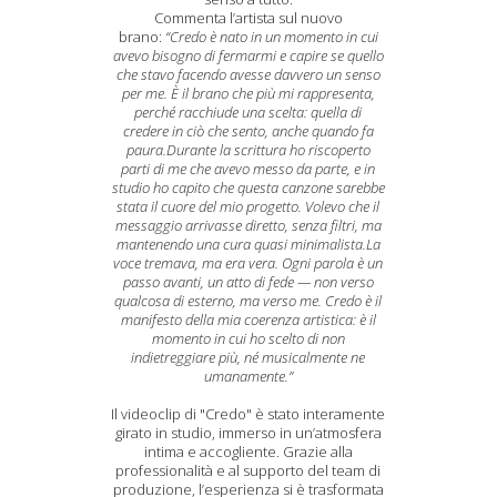
Commenta l’artista sul nuovo
brano:
“Credo è nato in un momento in cui
avevo bisogno di fermarmi e capire se quello
che stavo facendo avesse davvero un senso
per me. È il brano che più mi rappresenta,
perché racchiude una scelta: quella di
credere in ciò che sento, anche quando fa
paura.Durante la scrittura ho riscoperto
parti di me che avevo messo da parte, e in
studio ho capito che questa canzone sarebbe
stata il cuore del mio progetto. Volevo che il
messaggio arrivasse diretto, senza filtri, ma
mantenendo una cura quasi minimalista.La
voce tremava, ma era vera. Ogni parola è un
passo avanti, un atto di fede — non verso
qualcosa di esterno, ma verso me. Credo è il
manifesto della mia coerenza artistica: è il
momento in cui ho scelto di non
indietreggiare più, né musicalmente ne
umanamente.”
Il videoclip di "Credo" è stato interamente
girato in studio, immerso in un’atmosfera
intima e accogliente. Grazie alla
professionalità e al supporto del team di
produzione, l’esperienza si è trasformata