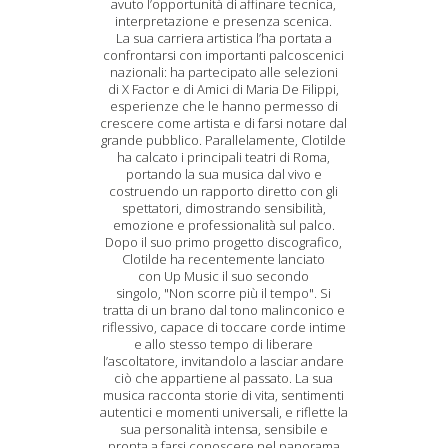
avuto l’opportunità di affinare tecnica,
interpretazione e presenza scenica.
La sua carriera artistica l’ha portata a
confrontarsi con importanti palcoscenici
nazionali: ha partecipato alle selezioni
di X Factor e di Amici di Maria De Filippi,
esperienze che le hanno permesso di
crescere come artista e di farsi notare dal
grande pubblico. Parallelamente, Clotilde
ha calcato i principali teatri di Roma,
portando la sua musica dal vivo e
costruendo un rapporto diretto con gli
spettatori, dimostrando sensibilità,
emozione e professionalità sul palco.
Dopo il suo primo progetto discografico,
Clotilde ha recentemente lanciato
con Up Music il suo secondo
singolo, "Non scorre più il tempo". Si
tratta di un brano dal tono malinconico e
riflessivo, capace di toccare corde intime
e allo stesso tempo di liberare
l’ascoltatore, invitandolo a lasciar andare
ciò che appartiene al passato. La sua
musica racconta storie di vita, sentimenti
autentici e momenti universali, e riflette la
sua personalità intensa, sensibile e
pronta a farsi conoscere nel panorama