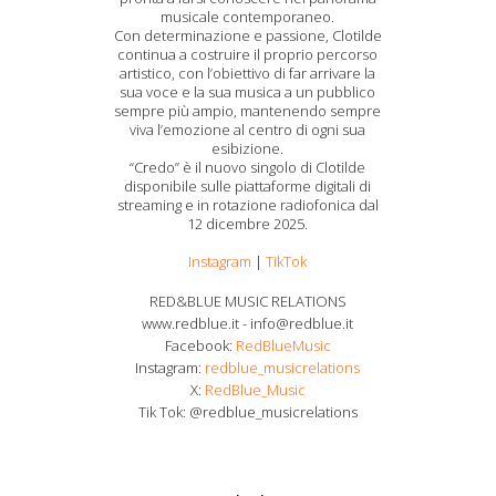
musicale contemporaneo.
Con determinazione e passione, Clotilde
continua a costruire il proprio percorso
artistico, con l’obiettivo di far arrivare la
sua voce e la sua musica a un pubblico
sempre più ampio, mantenendo sempre
viva l’emozione al centro di ogni sua
esibizione.
“Credo” è il nuovo singolo di Clotilde
disponibile sulle piattaforme digitali di
streaming e in rotazione radiofonica dal
12 dicembre 2025.
Instagram
|
TikTok
RED&BLUE MUSIC RELATIONS
www.redblue.it - info@redblue.it
Facebook:
RedBlueMusic
Instagram:
redblue_musicrelations
X:
RedBlue_Music
Tik Tok: @redblue_musicrelations