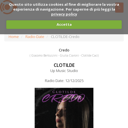
Questo sito utilizza cookies al fine di migliorare la vostra
esperienza di navigazione. Per saperne di più leggi la
privacy policy
Accetta
Home
Radio-Date
CLOTILDE-Credo
Credo
( Giacomo Bertozzini - Giulia Ciaroni - Clotilde Caci)
CLOTILDE
Up Music Studio
Radio Date: 12/12/2025