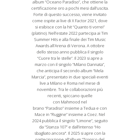
album “Oceano Paradiso”, che ottiene la
certificazione oro a pochi mesi dall’uscita.
Forte di questo successo, viene invitato
come ospite ai live di X Factor 2021, dove
si esibisce con la hit “Quanto ti vorrei”
(platino). Nell’estate 2022 partecipa ai Tim
Summer Hits e alla finale dei Tim Music
Awards all’Arena di Verona. A ottobre
dello stesso anno pubblica il singolo
“Cuore tra le stelle”. Il 2023 si apre a
marzo con il singolo “Milano Dannata”,
che anticipa il secondo album “Mela
Marcia”, presentato in due speciali eventi
live a Milano e Roma nel mese di
novembre. Tra le collaborazioni più
recenti, spiccano quelle
con Mahmood nel
brano “Paradiso” insieme a Tedua e con
Mace in “Ruggine” insieme a Coez. Nel
2024 pubblica il singolo “Limone”, seguito
da “Stanza 107” e dall’intenso “Ho
sbagliato ancora". Il 2025 si apre con la
partecipazione all’album “Tropico del