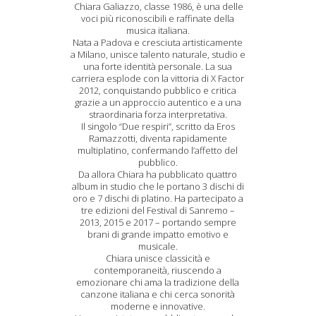
Chiara Galiazzo, classe 1986, è una delle
voci più riconoscibili e raffinate della
musica italiana.
Nata a Padova e cresciuta artisticamente
a Milano, unisce talento naturale, studio e
una forte identità personale. La sua
carriera esplode con la vittoria di X Factor
2012, conquistando pubblico e critica
grazie a un approccio autentico e a una
straordinaria forza interpretativa.
Il singolo “Due respiri”, scritto da Eros
Ramazzotti, diventa rapidamente
multiplatino, confermando l’affetto del
pubblico.
Da allora Chiara ha pubblicato quattro
album in studio che le portano 3 dischi di
oro e 7 dischi di platino. Ha partecipato a
tre edizioni del Festival di Sanremo –
2013, 2015 e 2017 – portando sempre
brani di grande impatto emotivo e
musicale.
Chiara unisce classicità e
contemporaneità, riuscendo a
emozionare chi ama la tradizione della
canzone italiana e chi cerca sonorità
moderne e innovative.