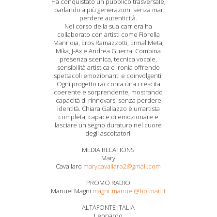
Ha conquistato un pubblico trasversale,
parlando a più generazioni senza mai
perdere autenticità.
Nel corso della sua carriera ha
collaborato con artisti come Fiorella
Mannoia, Eros Ramazzotti, Ermal Meta,
Mika, J-Ax e Andrea Guerra. Combina
presenza scenica, tecnica vocale,
sensibilità artistica e ironia offrendo
spettacoli emozionanti e coinvolgenti.
Ogni progetto racconta una crescita
coerente e sorprendente, mostrando
capacità di rinnovarsi senza perdere
identità. Chiara Galiazzo è un’artista
completa, capace di emozionare e
lasciare un segno duraturo nel cuore
degli ascoltatori.
MEDIA RELATIONS
Mary
Cavallaro
marycavallaro2@gmail.com
PROMO RADIO
Manuel Magni
magni_manuel@hotmail.it
ALTAFONTE ITALIA
Leonardo