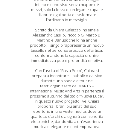
intimo e condiviso: senza mappe né
mezzi, solo la forza di un legame capace
di aprire ogni porta e trasformare
l’ordinario in meraviglia.
Scritto da Chiara Galiazzo insieme a
Alessandro Casillo, Piccolo G, Marco Di
Martino e Danusk che lo ha anche
prodotto, il singolo rappresenta un nuovo
tassello nel percorso artistico dell’artista,
confermandone la capacità di unire
immediatezza pop e profondità emotiva.
Con l’uscita di “Basta Poco”, Chiara si
prepara a incontrare il pubblico dal vivo
durante uno speciale tour nei
teatri organizzato da IMARTS –
International Music And Arts in partenza il
prossimo autunno dal titolo “Nuova Luce”.
In questo nuovo progetto live, Chiara
proporrà i brani più amati del suo
repertorio in una veste inedita, dove un
quartetto d’archi dialogherà con sonorità
elettroniche, dando vita a un’esperienza
musicale elegante e contemporanea.