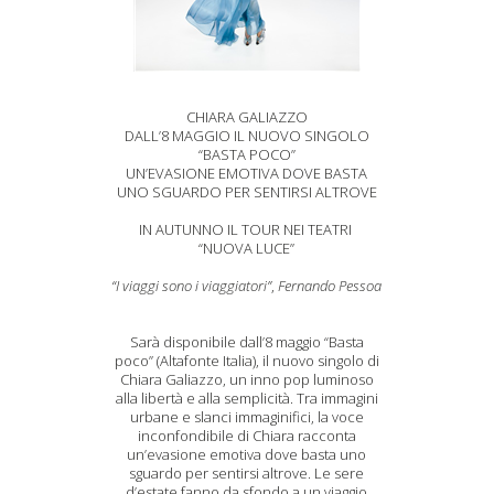
CHIARA GALIAZZO
DALL’8 MAGGIO IL NUOVO SINGOLO
“BASTA POCO”
UN’EVASIONE EMOTIVA DOVE BASTA
UNO SGUARDO PER SENTIRSI ALTROVE
IN AUTUNNO IL TOUR NEI TEATRI
“NUOVA LUCE”
“I viaggi sono i viaggiatori”
,
Fernando Pessoa
Sarà disponibile dall’8 maggio “Basta
poco” (Altafonte Italia), il nuovo singolo di
Chiara Galiazzo, un inno pop luminoso
alla libertà e alla semplicità. Tra immagini
urbane e slanci immaginifici, la voce
inconfondibile di Chiara racconta
un’evasione emotiva dove basta uno
sguardo per sentirsi altrove. Le sere
d’estate fanno da sfondo a un viaggio