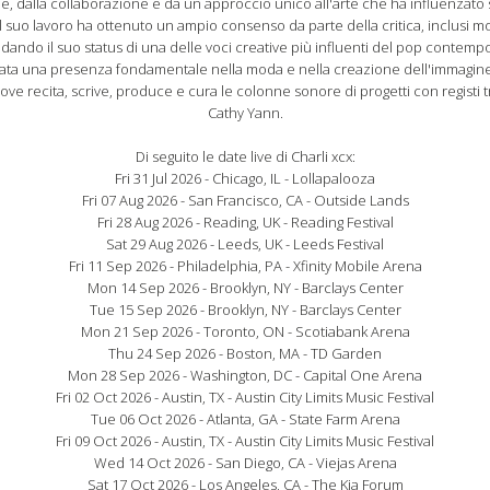
, dalla collaborazione e da un approccio unico all'arte che ha influenzato sia
l suo lavoro ha ottenuto un ampio consenso da parte della critica, inclusi m
dando il suo status di una delle voci creative più influenti del pop contem
entata una presenza fondamentale nella moda e nella creazione dell'immagi
ove recita, scrive, produce e cura le colonne sonore di progetti con registi t
Cathy Yann.
Di seguito le date live di Charli xcx:
Fri 31 Jul 2026 - Chicago, IL - Lollapalooza
Fri 07 Aug 2026 - San Francisco, CA - Outside Lands
Fri 28 Aug 2026 - Reading, UK - Reading Festival
Sat 29 Aug 2026 - Leeds, UK - Leeds Festival
Fri 11 Sep 2026 - Philadelphia, PA - Xfinity Mobile Arena
Mon 14 Sep 2026 - Brooklyn, NY - Barclays Center
Tue 15 Sep 2026 - Brooklyn, NY - Barclays Center
Mon 21 Sep 2026 - Toronto, ON - Scotiabank Arena
Thu 24 Sep 2026 - Boston, MA - TD Garden
Mon 28 Sep 2026 - Washington, DC - Capital One Arena
Fri 02 Oct 2026 - Austin, TX - Austin City Limits Music Festival
Tue 06 Oct 2026 - Atlanta, GA - State Farm Arena
Fri 09 Oct 2026 - Austin, TX - Austin City Limits Music Festival
Wed 14 Oct 2026 - San Diego, CA - Viejas Arena
Sat 17 Oct 2026 - Los Angeles, CA - The Kia Forum