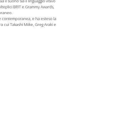
 il suono sia il linguaggio visivo
olteplici BRIT e Grammy Awards,
poraneo.
ne contemporanea, e ha esteso la
ra cui Takashi Miike, Greg Araki e