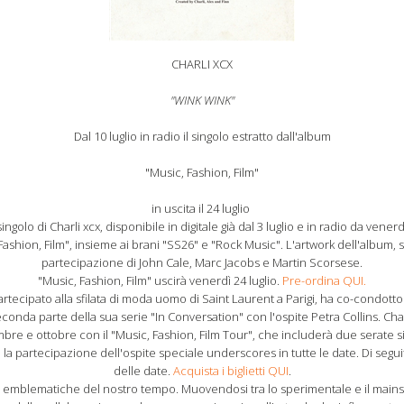
CHARLI XCX
"WINK WINK"
Dal 10 luglio in radio il singolo estratto dall'album
"Music, Fashion, Film"
in uscita il 24 luglio
ngolo di Charli xcx, disponibile in digitale già dal 3 luglio e in radio da venerdì
ashion, Film", insieme ai brani "SS26" e "Rock Music". L'artwork dell'album, 
partecipazione di John Cale, Marc Jacobs e Martin Scorsese.
"Music, Fashion, Film" uscirà venerdì 24 luglio.
Pre-ordina QUI.
rtecipato alla sfilata di moda uomo di Saint Laurent a Parigi, ha co-condotto l
onda parte della sua serie "In Conversation" con l'ospite Petra Collins. Charl
mbre e ottobre con il "Music, Fashion, Film Tour", che includerà due serate si
 la partecipazione dell'ospite speciale underscores in tutte le date. Di segu
delle date.
Acquista i biglietti QUI
.
più emblematiche del nostro tempo. Muovendosi tra lo sperimentale e il mains