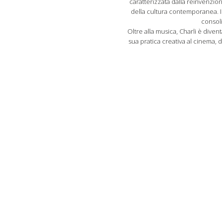
caratterizzata dalla reinvenzione
della cultura contemporanea. I
consoli
Oltre alla musica, Charli è div
sua pratica creativa al cinema, d