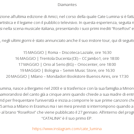
Diamantes
zione all’ultima edizione di Amici, nel corso della quale Cate Lumina si è f
rtistica e il legame con il pubblico televisivo. In questa esperienza, seguita
si nella scena musicale italiana, presentando i suoi primi inediti “RoseRovi” e
, negli ultimi giorni è stato annunciato anche il suo instore tour, qui di segui
15 MAGGIO | Roma – Discoteca Laziale, ore 16:30
16 MAGGIO | Trentola Ducenta (CE) – CC Jambo1, ore 18:00
17 MAGGIO | Orio al Serio (BG) – Oriocenter, ore 18:00
19 MAGGIO | Bologna – Semm Music Store, ore 16:30
20 MAGGIO | Milano – Mondadori Bookstore Buenos Aires, ore 17:30
umina, nasce a Bergamo nel 2003 e si trasferisce con la sua famiglia a Minor
nnamorandosi del canto già a cinque anni quando chiede a sua madre di entr
id per frequentare l’università e inizia a comporre le sue prime canzoni ch
025 arriva a Milano in Erasmus ma i sei mesi previsti si interrompono quando 
e al brano “RoseRovi” che viene pubblicato il 27 gennaio. All’interno del pr
“CATALINA” è il suo primo EP.
https://www.instagram.com/cate_lumina