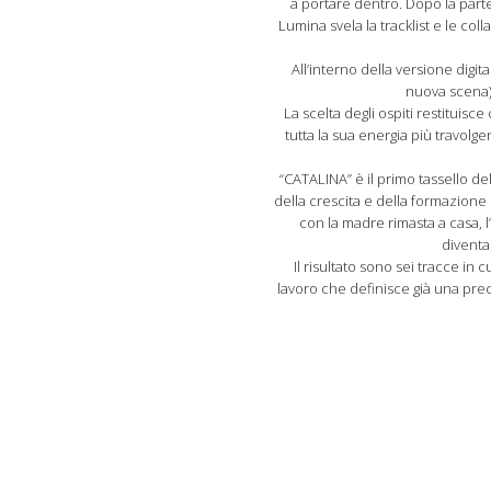
a portare dentro. Dopo la part
Lumina svela la tracklist e le col
All’interno della versione digit
nuova scena)
La scelta degli ospiti restituisce
tutta la sua energia più travolg
“CATALINA” è il primo tassello d
della crescita e della formazione 
con la madre rimasta a casa, l
diventa
Il risultato sono sei tracce i
lavoro che definisce già una preci