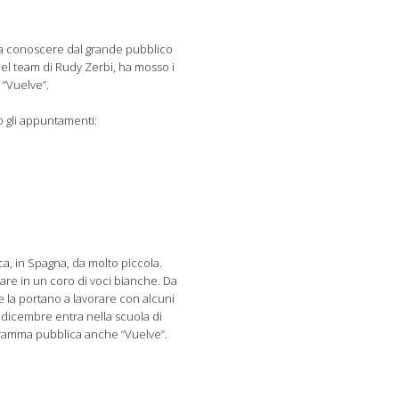
atta conoscere dal grande pubblico
 nel team di Rudy Zerbi, ha mosso i
 “Vuelve”.
to gli appuntamenti:
ca, in Spagna, da molto piccola.
are in un coro di voci bianche. Da
e la portano a lavorare con alcuni
a dicembre entra nella scuola di
ogramma pubblica anche “Vuelve”.