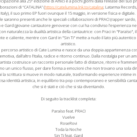
ecipazione alla 25
edizione di Amici e a pochi giorni dalla release del suo p
laborazioni di “CATALINA” (
https://catelumina.lnk.to/catalina
; Latarma Records,
Italy), il suo primo EP fuori ovunque il 15 maggio, in versione fisica e digitale.
ale saranno presenti anche le speciali collaborazioni di PRACI (rapper sardo, 
 e Gard (giovane cantautore genovese con cui ha condiviso l’esperienza ne
 con naturalezza la dualità artistica della cantautrice: con Praci in "Paraíso", i
ente e caliente, mentre con Gard in "Sin Ti" mette a nudo il lato più autentico
artistico.
el percorso artistico di Cate Lumina e nasce da una doppia appartenenza cost
emotiva, dall’altro l’Italia, radice e ritorno continuo. Dalla nostalgia per un 
’artista costruisce un racconto personale fatto di distanze, ritorni e framment
no un unico flusso, per dare forma a emozioni che non trovano una sola di
n cui la scrittura si muove in modo naturale, trasformando esperienze intime i
sa identità artistica, in equilibrio tra pop contemporaneo e sensibilità cantaut
che si è stati e ciò che si sta diventando.
Di seguito la tracklist completa:
Paraíso feat. PRACI
Vuelve
RoseRovi
Toda la Noche
Sin Ti feat. Gard