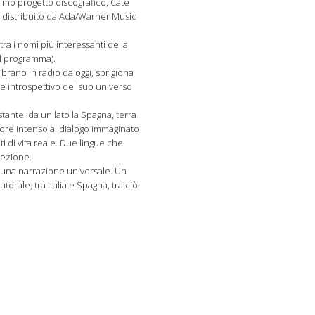
rimo progetto discografico, Cate
 distribuito da Ada/Warner Music
tra i nomi più interessanti della
l programma).
l brano in radio da oggi, sprigiona
 e introspettivo del suo universo
ante: da un lato la Spagna, terra
amore intenso al dialogo immaginato
i di vita reale. Due lingue che
rezione.
n una narrazione universale. Un
orale, tra Italia e Spagna, tra ciò