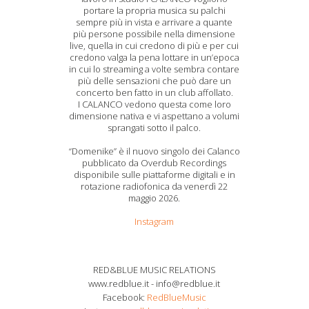
portare la propria musica su palchi
sempre più in vista e arrivare a quante
più persone possibile nella dimensione
live, quella in cui credono di più e per cui
credono valga la pena lottare in un’epoca
in cui lo streaming a volte sembra contare
più delle sensazioni che può dare un
concerto ben fatto in un club affollato.
I CALANCO vedono questa come loro
dimensione nativa e vi aspettano a volumi
sprangati sotto il palco.
“Domenike” è il nuovo singolo dei Calanco
pubblicato da Overdub Recordings
disponibile sulle piattaforme digitali e in
rotazione radiofonica da venerdì 22
maggio 2026.
Instagram
RED&BLUE MUSIC RELATIONS
www.redblue.it - info@redblue.it
Facebook:
RedBlueMusic