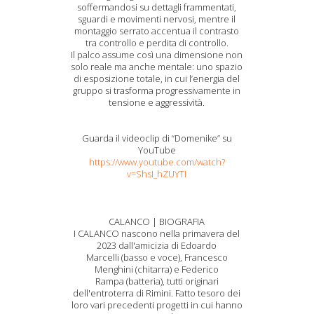
soffermandosi su dettagli frammentati,
sguardi e movimenti nervosi, mentre il
montaggio serrato accentua il contrasto
tra controllo e perdita di controllo.
Il palco assume così una dimensione non
solo reale ma anche mentale: uno spazio
di esposizione totale, in cui l’energia del
gruppo si trasforma progressivamente in
tensione e aggressività.
Guarda il videoclip di “Domenike” su
YouTube
https://www.youtube.com/watch?
v=ShsI_hZUYTI
CALANCO | BIOGRAFIA
I CALANCO nascono nella primavera del
2023 dall'amicizia di Edoardo
Marcelli (basso e voce), Francesco
Menghini (chitarra) e Federico
Rampa (batteria), tutti originari
dell'entroterra di Rimini. Fatto tesoro dei
loro vari precedenti progetti in cui hanno