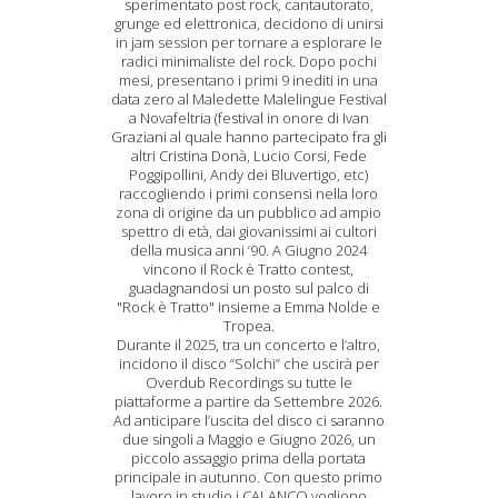
sperimentato post rock, cantautorato,
grunge ed elettronica, decidono di unirsi
in jam session per tornare a esplorare le
radici minimaliste del rock. Dopo pochi
mesi, presentano i primi 9 inediti in una
data zero al Maledette Malelingue Festival
a Novafeltria (festival in onore di Ivan
Graziani al quale hanno partecipato fra gli
altri Cristina Donà, Lucio Corsi, Fede
Poggipollini, Andy dei Bluvertigo, etc)
raccogliendo i primi consensi nella loro
zona di origine da un pubblico ad ampio
spettro di età, dai giovanissimi ai cultori
della musica anni ‘90. A Giugno 2024
vincono il Rock è Tratto contest,
guadagnandosi un posto sul palco di
"Rock è Tratto" insieme a Emma Nolde e
Tropea.
Durante il 2025, tra un concerto e l’altro,
incidono il disco “Solchi” che uscirà per
Overdub Recordings su tutte le
piattaforme a partire da Settembre 2026.
Ad anticipare l’uscita del disco ci saranno
due singoli a Maggio e Giugno 2026, un
piccolo assaggio prima della portata
principale in autunno. Con questo primo
lavoro in studio i CALANCO vogliono