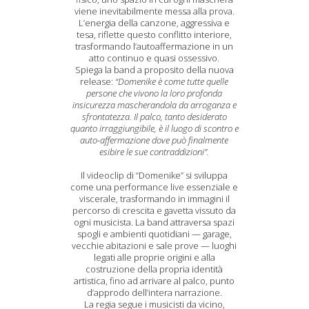
viene inevitabilmente messa alla prova.
L’energia della canzone, aggressiva e
tesa, riflette questo conflitto interiore,
trasformando l’autoaffermazione in un
atto continuo e quasi ossessivo.
Spiega la band a proposito della nuova
release:
“Domenike è come tutte quelle
persone che vivono la loro profonda
insicurezza mascherandola da arroganza e
sfrontatezza. Il palco, tanto desiderato
quanto irraggiungibile, è il luogo di scontro e
auto-affermazione dove può finalmente
esibire le sue contraddizioni”.
Il videoclip di “Domenike” si sviluppa
come una performance live essenziale e
viscerale, trasformando in immagini il
percorso di crescita e gavetta vissuto da
ogni musicista. La band attraversa spazi
spogli e ambienti quotidiani — garage,
vecchie abitazioni e sale prove — luoghi
legati alle proprie origini e alla
costruzione della propria identità
artistica, fino ad arrivare al palco, punto
d’approdo dell’intera narrazione.
La regia segue i musicisti da vicino,