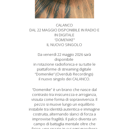
CALANCO
DAL 22 MAGGIO DISPONIBILE IN RADIO E
IN DIGITALE
“DOMENIKE”
IL NUOVO SINGOLO
Da venerdì 22 maggio 2026 sarà
disponibile
in rotazione radiofonica e su tutte le
piattaforme di streaming digitale
“Domenike” (Overdub Recordings)
il nuovo singolo dei CALANCO.
“Domenike” è un brano che nasce dal
contrasto tra insicurezza e arroganza,
vissuta come forma di sopravvivenza. Il
pezzo si muove lungo un equilibrio
instabile tra identità autentica e immagine
costruita, alternando slanci di forza a
improvvise fragilità. Il palco diventa un
campo di battaglia mentale oltre che
fisico, uno spazio in cui ogni maschera