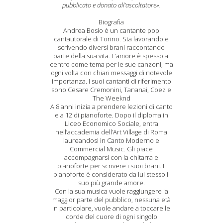
pubblicato e donato all’ascoltatore».
Biografia
Andrea Bosio è un cantante pop
cantautorale di Torino. Sta lavorando e
scrivendo diversi brani raccontando
parte della sua vita. L’amore è spesso al
centro come tema per le sue canzoni, ma
ogni volta con chiari messaggi di notevole
importanza. I suoi cantanti di riferimento
sono Cesare Cremonini, Tananai, Coez e
The Weeknd
A 8 anni inizia a prendere lezioni di canto
e a 12 di pianoforte. Dopo il diploma in
Liceo Economico Sociale, entra
nell’accademia dell’Art Village di Roma
laureandosi in Canto Moderno e
Commercial Music. Gli piace
accompagnarsi con la chitarra e
pianoforte per scrivere i suoi brani. Il
pianoforte è considerato da lui stesso il
suo più grande amore.
Con la sua musica vuole raggiungere la
maggior parte del pubblico, nessuna età
in particolare, vuole andare a toccare le
corde del cuore di ogni singolo