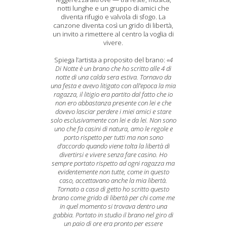
notti lunghe e un gruppo di amici che
diventa rifugio e valvola di sfogo. La
canzone diventa così un grido di libertà,
un invito a rimettere al centro la voglia di
vivere.
Spiega l’artista a proposito del brano:
«4
Di Notte è un brano che ho scritto alle 4 di
notte di una calda sera estiva. Tornavo da
una festa e avevo litigato con all’epoca la mia
ragazza, il litigio era partito dal fatto che io
non ero abbastanza presente con lei e che
dovevo lasciar perdere i miei amici e stare
solo esclusivamente con lei e da lei. Non sono
uno che fa casini di natura, amo le regole e
porto rispetto per tutti ma non sono
d’accordo quando viene tolta la libertà di
divertirsi e vivere senza fare casino. Ho
sempre portato rispetto ad ogni ragazza ma
evidentemente non tutte, come in questo
caso, accettavano anche la mia libertà.
Tornato a casa di getto ho scritto questo
brano come grido di libertà per chi come me
in quel momento si trovava dentro una
gabbia. Portato in studio il brano nel giro di
un paio di ore era pronto per essere