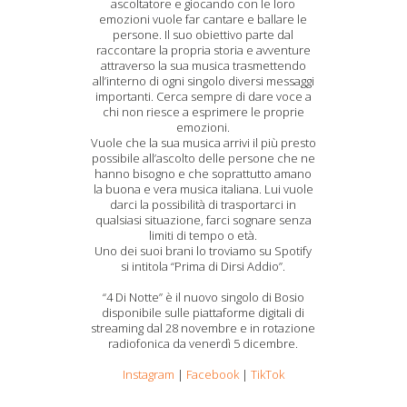
ascoltatore e giocando con le loro
emozioni vuole far cantare e ballare le
persone. Il suo obiettivo parte dal
raccontare la propria storia e avventure
attraverso la sua musica trasmettendo
all’interno di ogni singolo diversi messaggi
importanti. Cerca sempre di dare voce a
chi non riesce a esprimere le proprie
emozioni.
Vuole che la sua musica arrivi il più presto
possibile all’ascolto delle persone che ne
hanno bisogno e che soprattutto amano
la buona e vera musica italiana. Lui vuole
darci la possibilità di trasportarci in
qualsiasi situazione, farci sognare senza
limiti di tempo o età.
Uno dei suoi brani lo troviamo su Spotify
si intitola “Prima di Dirsi Addio”.
“4 Di Notte” è il nuovo singolo di Bosio
disponibile sulle piattaforme digitali di
streaming dal 28 novembre e in rotazione
radiofonica da venerdì 5 dicembre.
Instagram
|
Facebook
|
TikTok