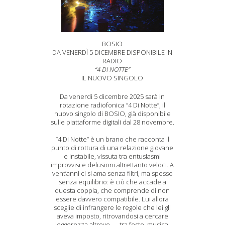
BOSIO
DA VENERDÌ 5 DICEMBRE DISPONIBILE IN
RADIO
“4 DI NOTTE”
IL NUOVO SINGOLO
Da venerdì 5 dicembre 2025 sarà in
rotazione radiofonica “4 Di Notte”, il
nuovo singolo di BOSIO, già disponibile
sulle piattaforme digitali dal 28 novembre.
“4 Di Notte” è un brano che racconta il
punto di rottura di una relazione giovane
e instabile, vissuta tra entusiasmi
improvvisi e delusioni altrettanto veloci. A
vent’anni ci si ama senza filtri, ma spesso
senza equilibrio: è ciò che accade a
questa coppia, che comprende di non
essere davvero compatibile. Lui allora
sceglie di infrangere le regole che lei gli
aveva imposto, ritrovandosi a cercare
leggerezza altrove — tra feste, musica,