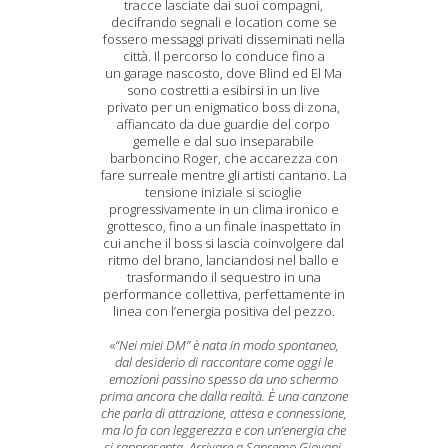
tracce lasciate dai suoi compagni,
decifrando segnali e location come se
fossero messaggi privati disseminati nella
città. Il percorso lo conduce fino a
un garage nascosto, dove Blind ed El Ma
sono costretti a esibirsi in un live
privato per un enigmatico boss di zona,
affiancato da due guardie del corpo
gemelle e dal suo inseparabile
barboncino Roger, che accarezza con
fare surreale mentre gli artisti cantano. La
tensione iniziale si scioglie
progressivamente in un clima ironico e
grottesco, fino a un finale inaspettato in
cui anche il boss si lascia coinvolgere dal
ritmo del brano, lanciandosi nel ballo e
trasformando il sequestro in una
performance collettiva, perfettamente in
linea con l’energia positiva del pezzo.
«
“Nei miei DM” è nata in modo spontaneo,
dal desiderio di raccontare come oggi le
emozioni passino spesso da uno schermo
prima ancora che dalla realtà. È una canzone
che parla di attrazione, attesa e connessione,
ma lo fa con leggerezza e con un’energia che
ci rappresenta. Arrivare a Sanremo Giovani,