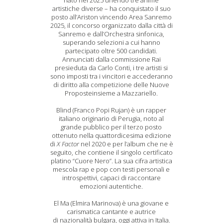
nato nel 2025 unendo tre anime
artistiche diverse – ha conquistato il suo
posto all’Ariston vincendo Area Sanremo
2025, il concorso organizzato dalla città di
Sanremo e dall’Orchestra sinfonica,
superando selezioni a cui hanno
partecipato oltre 500 candidati.
Annunciati dalla commissione Rai
presieduta da Carlo Conti, i tre artisti si
sono imposti tra i vincitori e accederanno
di diritto alla competizione delle Nuove
Proposteinsieme a Mazzariello.
Blind (Franco Popi Rujan) è un rapper
italiano originario di Perugia, noto al
grande pubblico per il terzo posto
ottenuto nella quattordicesima edizione
di
X Factor
nel 2020 e per l’album che ne è
seguito, che contiene il singolo certificato
platino “Cuore Nero”. La sua cifra artistica
mescola rap e pop con testi personali e
introspettivi, capaci di raccontare
emozioni autentiche.
El Ma (Elmira Marinova) è una giovane e
carismatica cantante e autrice
di nazionalità bulgara, oggi attiva in Italia.