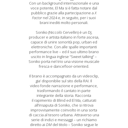
Con un background internazionale e una
voce potente, El Ma si è fatta notare dal
pubblico grazie alla partecipazione a
X
Factor
nel 2024 e, in seguito, per i suoi
brani inediti molto personali.
Soniko (Niccolò Cervellin) è un DJ,
producer e artista italiano in forte ascesa,
capace di unire sonorità pop, urban ed
elettroniche. Con alle spalle importanti
performance live – ed il suo ultimo brano
uscito in lingua inglese “Sweet talking” –
Soniko porta nel trio una visione musicale
fresca e dancefloor-oriented.
Il brano è accompagnato da un videoclip,
gia’ disponiblie sul sito della RAI. Il
video fonde narrazione e performance,
trasformando il cantato in parte
integrante della storia. Racconta
il rapimento di Blind ed El Ma, catturati
all’insaputa di Soniko, che si ritrova
improvvisamente coinvolto in una sorta
di caccia al tesoro urbana. Attraverso una
serie di indizi e messaggi – un richiamo
diretto ai
DM
del titolo – Soniko segue le