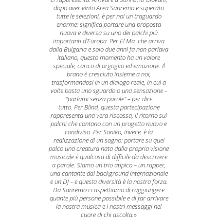
dopo aver vinto Area Sanremo e superato
tutte le selezioni, è per noi un traguardo
enorme: significa portare una proposta
nuova e diversa su uno dei palchi più
importanti d’Europa. Per El Ma, che arriva
dalla Bulgaria e solo due anni fa non parlava
italiano, questo momento ha un valore
speciale, carico di orgoglio ed emozione. Il
brano è cresciuto insieme a noi,
trasformandosi in un dialogo reale, in cui a
volte basta uno sguardo o una sensazione –
“parlami senza parole” – per dire
tutto.
Per Blind, questa partecipazione
rappresenta una vera riscossa, il ritorno sui
palchi che contano con un progetto nuovo e
condiviso. Per Soniko, invece, è la
realizzazione di un sogno: portare su quel
palco una creatura nata dalla propria visione
musicale è qualcosa di difficile da descrivere
a parole. Siamo un trio atipico – un rapper,
una cantante dal background internazionale
e un DJ – e questa diversità è la nostra forza.
Da Sanremo ci aspettiamo di raggiungere
quante più persone possibile e di far arrivare
la nostra musica e i nostri messaggi nel
cuore di chi ascolta.
»