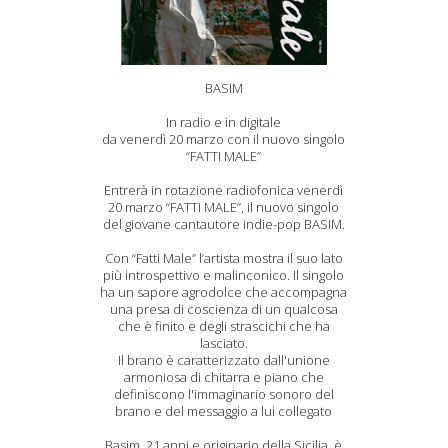
BASIM
In radio e in digitale
da venerdì 20 marzo con il nuovo singolo
“FATTI MALE”
Entrerà in rotazione radiofonica venerdì
20 marzo “FATTI MALE”, il nuovo singolo
del giovane cantautore indie-pop BASIM.
Con “Fatti Male” l’artista mostra il suo lato
più introspettivo e malinconico. Il singolo
ha un sapore agrodolce che accompagna
una presa di coscienza di un qualcosa
che è finito e degli strascichi che ha
lasciato.
Il brano è caratterizzato dall'unione
armoniosa di chitarra e piano che
definiscono l'immaginario sonoro del
brano e del messaggio a lui collegato
Basim, 21 anni e originario della Sicilia, è