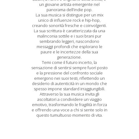
un giovane artista emergente nel
panorama dell’indie pop.
La sua musica si distingue per un mix
unico di influenze rock e hip-hop,
creando sonorità fresche e coinvolgenti.
La sua scrittura è caratterizzata da una
malinconia sottile e i suoi brani pur
sembrando leggeri, nascondono
messaggi profondi che esplorano le
paure e le incertezze della sua
generazione.
Temi come il futuro incerto, la
sensazione di sentirsi sempre fuori posto
e la pressione del confronto sociale
emergono nei suoi testi, riflettendo un
desiderio di autenticità in un mondo che
spesso impone standard irraggiungibili.
Attraverso la sua musica invita gli
ascoltatori a condividere un viaggio
emotivo, trasformando le fragilità in forza
e offrendo una voce a chi si sente solo in
questo tumultuoso momento di vita.