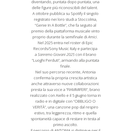
diventando, puntata dopo puntata, una
delle figure più riconoscibili del talent.
A ottobre pubblica su Spotify il singolo
registrato nei loro studi a Stoccolma,
“Genie In A Bottle”, che fa seguito al
premio della piattaforma musicale vinto
proprio durante la semifinale di
Amici
.
Nel 2025 entra nel roster di Epic
Records/Sony Music Italy e partecipa
a
Sanremo Giovani 2025
con il brano
“Luoghi Perduti”, arrivando alla puntata
finale.
Nel suo percorso recente, Antonia
conferma la propria crescita artistica
anche attraverso nuove collaborazioni:
presta la sua voce a “FIAMMIFERI”, brano
realizzato con Aiello e il 5 giugno torna in
radio e in digitale con “OBBLIGO O
VERITÀ”, una canzone pop dal respiro
estivo, tra leggerezza, ritmo e quella
spontaneità capace di restare in testa al
primo ascolto.
Il percorso di ANTONIA si distingue per il