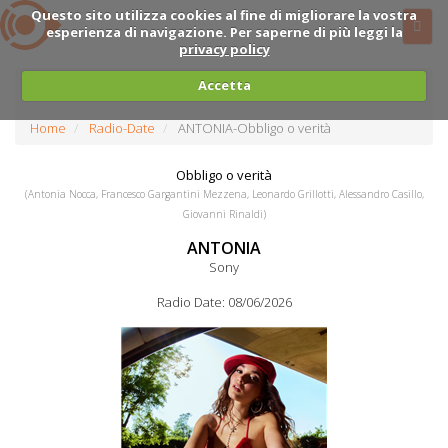
Questo sito utilizza cookies al fine di migliorare la vostra
esperienza di navigazione. Per saperne di più leggi la
privacy policy
Accetta
Home
Radio-Date
ANTONIA-Obbligo o verità
Obbligo o verità
(Antonia Nocca, Francesco Gargantini Mezzena, Leonardo Grillotti, Alessandro Casillo,
Giovanni Rinaldi)
ANTONIA
Sony
Radio Date: 08/06/2026