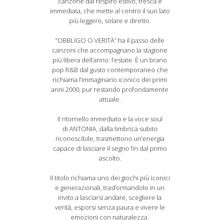
canzone dal respiro estivo, fresca e
immediata, che mette al centro il suo lato
più leggero, solare e diretto.
“OBBLIGO O VERITÀ” ha il passo delle
canzoni che accompagnano la stagione
più libera dell’anno: l’estate. È un brano
pop R&B dal gusto contemporaneo che
richiama l’immaginario iconico dei primi
anni 2000, pur restando profondamente
attuale.
Il ritornello immediato e la voce soul
di ANTONIA, dalla timbrica subito
riconoscibile, trasmettono un’energia
capace di lasciare il segno fin dal primo
ascolto.
Il titolo richiama uno dei giochi più iconici
e generazionali, trasformandolo in un
invito a lasciarsi andare, scegliere la
verità, esporsi senza paura e vivere le
emozioni con naturalezza.