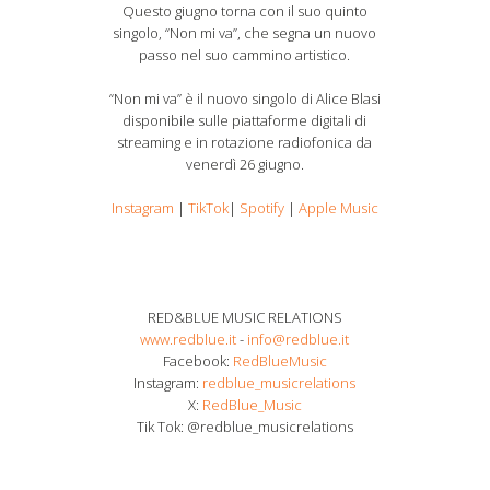
Questo giugno torna con il suo quinto
singolo, “Non mi va”, che segna un nuovo
passo nel suo cammino artistico.
“Non mi va” è il nuovo singolo di Alice Blasi
disponibile sulle piattaforme digitali di
streaming e in rotazione radiofonica da
venerdì 26 giugno.
Instagram
|
TikTok
|
Spotify
|
Apple Music
RED&BLUE MUSIC RELATIONS
www.redblue.it
-
info@redblue.it
Facebook:
RedBlueMusic
Instagram:
redblue_musicrelations
X:
RedBlue_Music
Tik Tok: @redblue_musicrelations