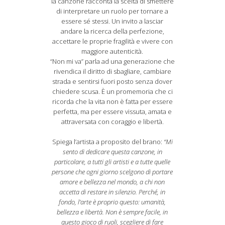
la canzone racconta la scelta di smettere
di interpretare un ruolo per tornare a
essere sé stessi. Un invito a lasciar
andare la ricerca della perfezione,
accettare le proprie fragilità e vivere con
maggiore autenticità.
“Non mi va” parla ad una generazione che
rivendica il diritto di sbagliare, cambiare
strada e sentirsi fuori posto senza dover
chiedere scusa. È un promemoria che ci
ricorda che la vita non è fatta per essere
perfetta, ma per essere vissuta, amata e
attraversata con coraggio e libertà.
Spiega l’artista a proposito del brano:
“Mi
sento di dedicare questa canzone, in
particolare, a tutti gli artisti e a tutte quelle
persone che ogni giorno scelgono di portare
amore e bellezza nel mondo, a chi non
accetta di restare in silenzio. Perché, in
fondo, l’arte è proprio questo: umanità,
bellezza e libertà. Non è sempre facile, in
questo gioco di ruoli, scegliere di fare