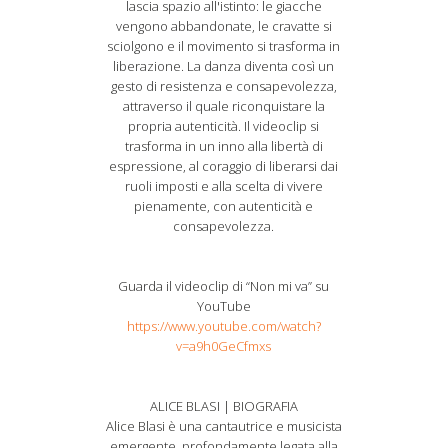
lascia spazio all'istinto: le giacche
vengono abbandonate, le cravatte si
sciolgono e il movimento si trasforma in
liberazione. La danza diventa così un
gesto di resistenza e consapevolezza,
attraverso il quale riconquistare la
propria autenticità. Il videoclip si
trasforma in un inno alla libertà di
espressione, al coraggio di liberarsi dai
ruoli imposti e alla scelta di vivere
pienamente, con autenticità e
consapevolezza.
Guarda il videoclip di “Non mi va” su
YouTube
https://www.youtube.com/watch?
v=a9h0GeCfmxs
ALICE BLASI | BIOGRAFIA
Alice Blasi è una cantautrice e musicista
emergente, profondamente legata alla