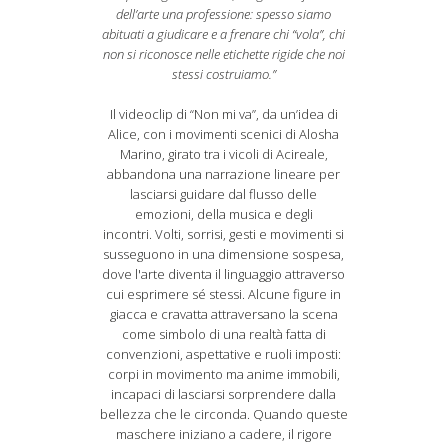
dell’arte una professione: spesso siamo
abituati a giudicare e a frenare chi “vola”, chi
non si riconosce nelle etichette rigide che noi
stessi costruiamo.”
Il videoclip di “Non mi va”, da un’idea di
Alice, con i movimenti scenici di Alosha
Marino, girato tra i vicoli di Acireale,
abbandona una narrazione lineare per
lasciarsi guidare dal flusso delle
emozioni, della musica e degli
incontri. Volti, sorrisi, gesti e movimenti si
susseguono in una dimensione sospesa,
dove l'arte diventa il linguaggio attraverso
cui esprimere sé stessi. Alcune figure in
giacca e cravatta attraversano la scena
come simbolo di una realtà fatta di
convenzioni, aspettative e ruoli imposti:
corpi in movimento ma anime immobili,
incapaci di lasciarsi sorprendere dalla
bellezza che le circonda. Quando queste
maschere iniziano a cadere, il rigore