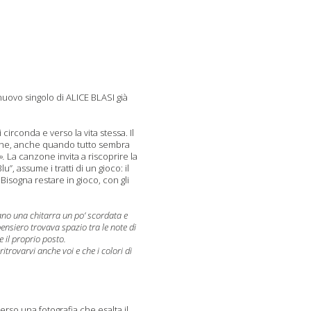
nuovo singolo di ALICE BLASI già
irconda e verso la vita stessa. Il
o che, anche quando tutto sembra
».
La canzone invita a riscoprire la
, assume i tratti di un gioco: il
Bisogna restare in gioco, con gli
mano una chitarra un po’ scordata e
pensiero trovava spazio tra le note di
 il proprio posto.
trovarvi anche voi e che i colori di
verso una fotografia che esalta il