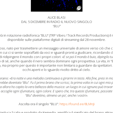
ALICE BLASI
DAL 5 DICEMBRE IN RADIO IL NUOVO SINGOLO
“BLU”
 in rotazione radiofonica “BLU” (TRP Vibes / Track Records Productions) il 
disponibile sulle piattaforme digitali di streaming dal 28 novembre.
so, nato per trasmettere un messaggio universale di amore verso ciò che ci c
cui ci si sente sopraffatti da voci e sguardi pronti a giudicare, ricordand
di ridipingere il mondo con i propri colori:
«E se poi il mondo è buio, dipingilo tu
i sé, anche quando il nero sembra dominare ogni prospettiva. La vita, in “Blu”
a, ma proprio per questo è importante non limitarsi a guardare da spettatori. 
occhi aperti e lo sguardo rivolto dritto al cielo.
 brano:
«Era notte e una melodia continuava a girarmi in testa. Alla fine, presi in 
arebbe diventata “Blu”. Fu il primo brano che scrissi, la prima volta in cui ogni mio 
a allora ho capito la vera bellezza della musica: un luogo in cui ognuno può trovare
accoglie ogni sfumatura, ogni colore. E spero che, tra queste sfumature, possiate ri
“Blu” diventino, almeno un po’, anche i vostri».
Ascolta ora il singolo "BLU”:
https://found.ee/8LMnJi
 Gianluca Scalia e prodotto da Kemedia, amplifica il significato del brano attra