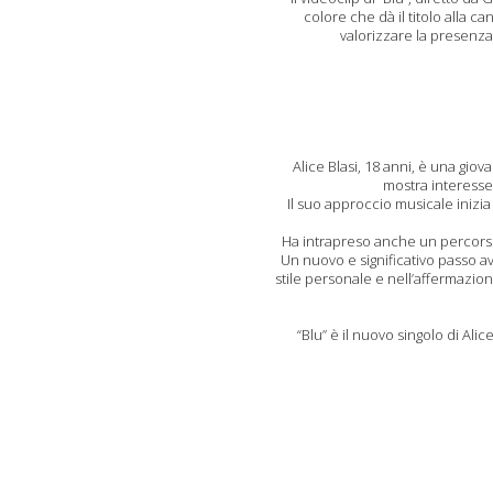
colore che dà il titolo alla 
valorizzare la presenza
Alice Blasi, 18 anni, è una gio
mostra interesse
Il suo approccio musicale inizi
Ha intrapreso anche un percorso 
Un nuovo e significativo passo a
stile personale e nell’affermazione
“Blu” è il nuovo singolo di Ali