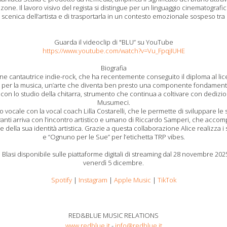
canzone. Il lavoro visivo del regista si distingue per un linguaggio cinematogr
 scenica dell’artista e di trasportarla in un contesto emozionale sospeso tra
Guarda il videoclip di "BLU” su YouTube
https://www.youtube.com/watch?v=Vu_FpqjIUHE
Biografia
vane cantautrice indie-rock, che ha recentemente conseguito il diploma al lic
 per la musica, un’arte che diventa ben presto una componente fondamental
a con lo studio della chitarra, strumento che continua a coltivare con dediz
Musumeci.
vocale con la vocal coach Lilla Costarelli, che le permette di sviluppare le
vanti arriva con l’incontro artistico e umano di Riccardo Samperi, che accomp
 della sua identità artistica. Grazie a questa collaborazione Alice realizza i s
e “Ognuno per le Sue” per l’etichetta TRP vibes.
ce Blasi disponibile sulle piattaforme digitali di streaming dal 28 novembre 20
venerdì 5 dicembre.
Spotify
|
Instagram
|
Apple Music
|
TikTok
RED&BLUE MUSIC RELATIONS
www.redblue.it
-
info@redblue.it