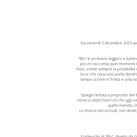
Da venerdì 5 dicembre 2025 sarà
“Blu” è un brano leggero e lumino
pezzo racconta quei momenti in 
buio, esiste sempre la possibilità 
luce che ciascuno porta dentro d
tempo scorre in fretta e vola vi
Spiega l’artista a proposito del
iniziai a canticchiare ciò che oggi s
quella melodia. D
La musica non esclude, non divide; 
Il videoclip di “Blu”, diretto da