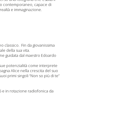
afico contemporaneo, capace di
 realtà e immaginazione.
eo classico. Fin da giovanissima
e della sua vita.
ione guidata dal maestro Edoardo
 sue potenzialità come interprete
agna Alice nella crescita del suo
uoi primi singoli “Non so più di te”
25 e in rotazione radiofonica da