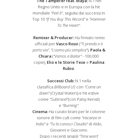
The Tamperer feat. Maya:
N.1 nel
Regno Unito e in Europa con la hit
mondiale
"Feel It"
, seguita dai successi in
Top 10
"If You Buy This Record"
e
"Hammer
To The Heart"
.
Remixer & Producer:
Ha firmato remix
ufficiali per
Vasco Rossi
(
"Ti prendo e ti
porto via"
,
"L'uomo più semplice"
),
Paola &
Chiara
(
"Vamos a Bailar"
- 100.000
copie),
Elio e le Storie Tese
e
Paulina
Ru
bio
.
Successi Club:
N.1 nella
classifica
Billboard US
con
"Come on
down"
(Crystal Waters) e hit estive
come
"Subtravel"
(con Patsy Kensit)
e
"Burning"
.
Cinema:
Ha curato brani per le colonne
sonore di film cult come
"Vacanze in
India"
e
"Tu la conosci Claudia"
di Aldo,
Giovanni e Giacomo.
Dopo i recenti singoli
"Time won’t