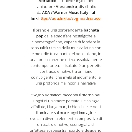
Adriatico”
, il nuovo singolo del
cantautore
Alessandro
, distribuito
da
ADA / Warner Music Italy - al
link
https://ada.lnk.to/sognoadriatico
.
Il brano è una sorprendente
bachata
pop
dalle atmosfere nostalgiche e
cinematografiche, capace di fondere la
sensualità ritmica della musica latina con
le melodie trascinanti del pop italiano, in
una forma canzone estiva assolutamente
contemporanea. Il risultato è un perfetto
contrasto emotivo tra un ritmo
coinvolgente, che invita al movimento, e
una profonda malinconia narrativa.
“Sogno Adriatico” racconta il ritorno nei
luoghi di un amore passato. Le spiagge
affollate, i lungomari, i chioschi e le notti
illuminate sul mare: ogni immagine
evocata diventa elemento compositivo di
un teatro emotivo, scenografia di
un’attesa sospesa tra ricordo e desiderio.