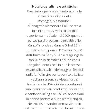
Note biografiche e artistiche
Cresciuto a pane e cantautorato tra le
atmosfere uniche della
Romagna, Alessandro -
all’anagrafe Alessandro Coli - nasce a
Rimini nel '97. Vive la sua prima
esperienza musicale nel 2009, quando
partecipa al programma televisivo “Io
Canto” in onda su Canale 5. Nel 2014
pubblica il suo primo EP “Senza Paura”
distribuito da Sony Music e raggiunge la
top 20 della classifica EarOne con il
singolo “Sento Che”. In quella stessa
estate calca i palchi dei maggiori festival
radiofonici in giro per la penisola italica.
Negli anni a seguire Alessandro si
trasferisce in USA e inizia a produrre i
suoi brani con vari produttori, scrivendo
e cantando in inglese. Tali collaborazioni
lo hanno portato a pubblicare 6 singoli.
Nel 2023 Alessandro torna a vivere in
Italia e riprende a registrare brani nel suo