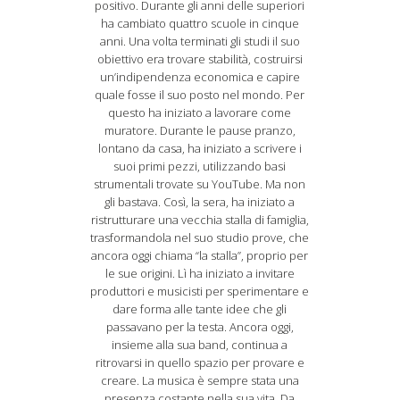
positivo. Durante gli anni delle superiori
ha cambiato quattro scuole in cinque
anni. Una volta terminati gli studi il suo
obiettivo era trovare stabilità, costruirsi
un’indipendenza economica e capire
quale fosse il suo posto nel mondo. Per
questo ha iniziato a lavorare come
muratore. Durante le pause pranzo,
lontano da casa, ha iniziato a scrivere i
suoi primi pezzi, utilizzando basi
strumentali trovate su YouTube. Ma non
gli bastava. Così, la sera, ha iniziato a
ristrutturare una vecchia stalla di famiglia,
trasformandola nel suo studio prove, che
ancora oggi chiama “la stalla”, proprio per
le sue origini. Lì ha iniziato a invitare
produttori e musicisti per sperimentare e
dare forma alle tante idee che gli
passavano per la testa. Ancora oggi,
insieme alla sua band, continua a
ritrovarsi in quello spazio per provare e
creare. La musica è sempre stata una
presenza costante nella sua vita. Da