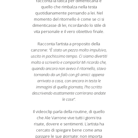
racconta la fatica per dimenticarla e
quello che rimbalza nella testa
quotidianamente pensando a lei. Nel
momento del ritornello è come se ci si
dimenticasse di lei, ricordando lo stile di
vita personale e il vero obiettivo finale.
Racconta l’artista a proposito della
canzone:
“È stato un pezzo molto impulsivo,
uscito in pochissimo tempo. Ci siamo divertiti
molto a scriverlo e comporlo! Mi ricordo che,
quando ancora non avevo il ritornello, stavo
tornando da un falò con gli amici: appena
arrivato a casa, con ancora in testa le
immagini di quella giornata, l’ho scritto
descrivendo esattamente com’erano andate
le cose”.
Il videoclip parla della routine, di quello
che Ale Varrone vive tutti i giorni tra
risate, dovere e sentimenti. L’artista ha
cercato di spiegare bene come ama
passare le sue giornate: non importa