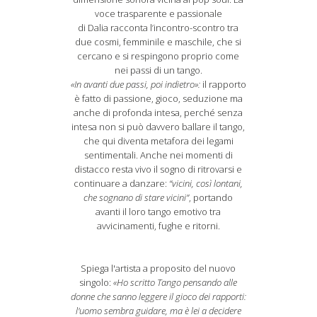
voce trasparente e passionale
di Dalia racconta l’incontro-scontro tra
due cosmi, femminile e maschile, che si
cercano e si respingono proprio come
nei passi di un tango.
«In avanti due passi, poi indietro»:
il rapporto
è fatto di passione, gioco, seduzione ma
anche di profonda intesa, perché senza
intesa non si può davvero ballare il tango,
che qui diventa metafora dei legami
sentimentali. Anche nei momenti di
distacco resta vivo il sogno di ritrovarsi e
continuare a danzare:
“vicini, così lontani,
che sognano di stare vicini”
, portando
avanti il loro tango emotivo tra
avvicinamenti, fughe e ritorni.
Spiega l'artista a proposito del nuovo
singolo:
«Ho scritto Tango pensando alle
donne che sanno leggere il gioco dei rapporti:
l'uomo sembra guidare, ma è lei a decidere