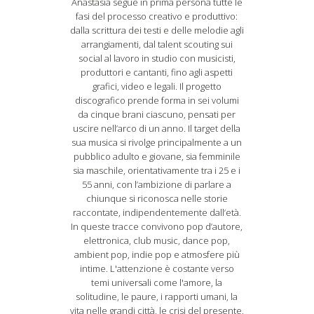
Anastasia segue in prima persona tutte le
fasi del processo creativo e produttivo:
dalla scrittura dei testi e delle melodie agli
arrangiamenti, dal talent scouting sui
social al lavoro in studio con musicisti,
produttori e cantanti, fino agli aspetti
grafici, video e legali. Il progetto
discografico prende forma in sei volumi
da cinque brani ciascuno, pensati per
uscire nell’arco di un anno. Il target della
sua musica si rivolge principalmente a un
pubblico adulto e giovane, sia femminile
sia maschile, orientativamente tra i 25 e i
55 anni, con l’ambizione di parlare a
chiunque si riconosca nelle storie
raccontate, indipendentemente dall’età.
In queste tracce convivono pop d’autore,
elettronica, club music, dance pop,
ambient pop, indie pop e atmosfere più
intime. L'attenzione è costante verso
temi universali come l'amore, la
solitudine, le paure, i rapporti umani, la
vita nelle grandi città, le crisi del presente,