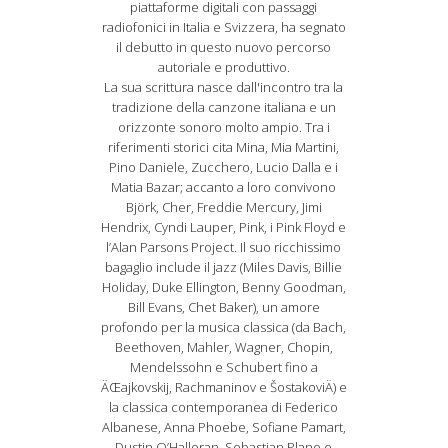
piattaforme digitali con passaggi
radiofonici in Italia e Svizzera, ha segnato
il debutto in questo nuovo percorso
autoriale e produttivo.
La sua scrittura nasce dall'incontro tra la
tradizione della canzone italiana e un
orizzonte sonoro molto ampio. Tra i
riferimenti storici cita Mina, Mia Martini,
Pino Daniele, Zucchero, Lucio Dalla e i
Matia Bazar; accanto a loro convivono
Björk, Cher, Freddie Mercury, Jimi
Hendrix, Cyndi Lauper, Pink, i Pink Floyd e
l’Alan Parsons Project. Il suo ricchissimo
bagaglio include il jazz (Miles Davis, Billie
Holiday, Duke Ellington, Benny Goodman,
Bill Evans, Chet Baker), un amore
profondo per la musica classica (da Bach,
Beethoven, Mahler, Wagner, Chopin,
Mendelssohn e Schubert fino a
ÄŒajkovskij, Rachmaninov e ŠostakoviÄ) e
la classica contemporanea di Federico
Albanese, Anna Phoebe, Sofiane Pamart,
Dustin O’Halloran, Sebastian Plano e