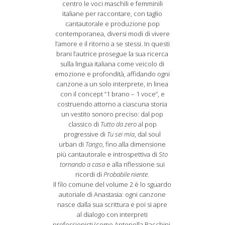
centro le voci maschili e femminili
italiane per raccontare, con taglio
cantautorale e produzione pop
contemporanea, diversi modi di vivere
l’amore e il ritorno a se stessi. In questi
brani l’autrice prosegue la sua ricerca
sulla lingua italiana come veicolo di
emozione e profondità, affidando ogni
canzone a un solo interprete, in linea
con il concept “1 brano – 1 voce”, e
costruendo attorno a ciascuna storia
un vestito sonoro preciso: dal pop
classico di
Tutto da zero
al pop
progressive di
Tu sei mia
, dal soul
urban di
Tango
, fino alla dimensione
più cantautorale e introspettiva di
Sto
tornando a casa
e alla riflessione sui
ricordi di
Probabile niente
.
Il filo comune del volume 2 è lo sguardo
autoriale di Anastasia: ogni canzone
nasce dalla sua scrittura e poi si apre
al dialogo con interpreti
professionisti (come Antonella Bacchini,