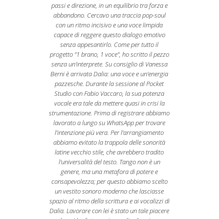
passi e direzione, in un equilibrio tra forza e
abbandono. Cercavo una traccia pop-soul
con un ritmo incisivo e una voce limpida
capace di reggere questo dialogo emotivo
senza appesantirlo. Come per tutto il
progetto "1 brano, 1 voce", ho scritto il pezzo
senza un'interprete. Su consiglio di Vanessa
Berni è arrivata Dalia: una voce e un'energia
pazzesche. Durante la sessione al Pocket
Studio con Fabio Vaccaro, la sua potenza
vocale era tale da mettere quasi in crisi la
strumentazione. Prima di registrare abbiamo
lavorato a lungo su WhatsApp per trovare
l’intenzione più vera. Per l'arrangiamento
abbiamo evitato la trappola delle sonorità
latine vecchio stile, che avrebbero tradito
l'universalità del testo. Tango non è un
genere, ma una metafora di potere e
consapevolezza; per questo abbiamo scelto
un vestito sonoro moderno che lasciasse
spazio al ritmo della scrittura e ai vocalizzi di
Dalia. Lavorare con lei è stato un tale piacere