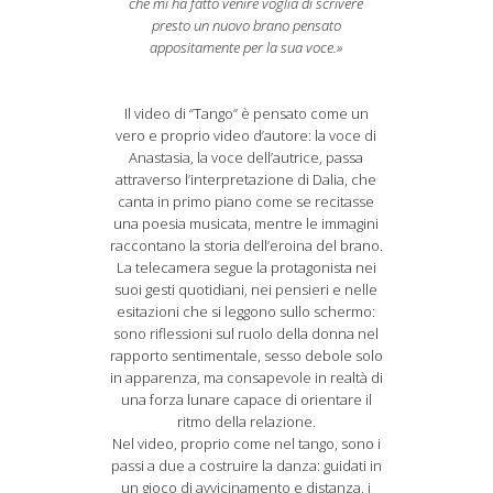
che mi ha fatto venire voglia di scrivere
presto un nuovo brano pensato
appositamente per la sua voce.»
Il video di “Tango” è pensato come un
vero e proprio video d’autore: la voce di
Anastasia, la voce dell’autrice, passa
attraverso l’interpretazione di Dalia, che
canta in primo piano come se recitasse
una poesia musicata, mentre le immagini
raccontano la storia dell’eroina del brano.
La telecamera segue la protagonista nei
suoi gesti quotidiani, nei pensieri e nelle
esitazioni che si leggono sullo schermo:
sono riflessioni sul ruolo della donna nel
rapporto sentimentale, sesso debole solo
in apparenza, ma consapevole in realtà di
una forza lunare capace di orientare il
ritmo della relazione.
Nel video, proprio come nel tango, sono i
passi a due a costruire la danza: guidati in
un gioco di avvicinamento e distanza, i