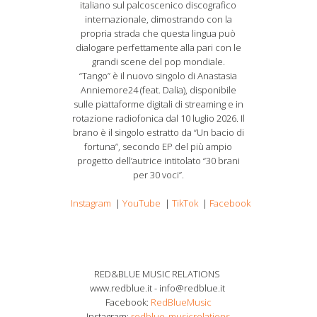
italiano sul palcoscenico discografico
internazionale, dimostrando con la
propria strada che questa lingua può
dialogare perfettamente alla pari con le
grandi scene del pop mondiale.
“Tango” è il nuovo singolo di Anastasia
Anniemore24 (feat. Dalia), disponibile
sulle piattaforme digitali di streaming e in
rotazione radiofonica dal 10 luglio 2026. Il
brano è il singolo estratto da “Un bacio di
fortuna”, secondo EP del più ampio
progetto dell’autrice intitolato “30 brani
per 30 voci”.
Instagram
|
YouTube
|
TikTok
|
Facebook
RED&BLUE MUSIC RELATIONS
www.redblue.it - info@redblue.it
Facebook:
RedBlueMusic
Instagram:
redblue_musicrelations